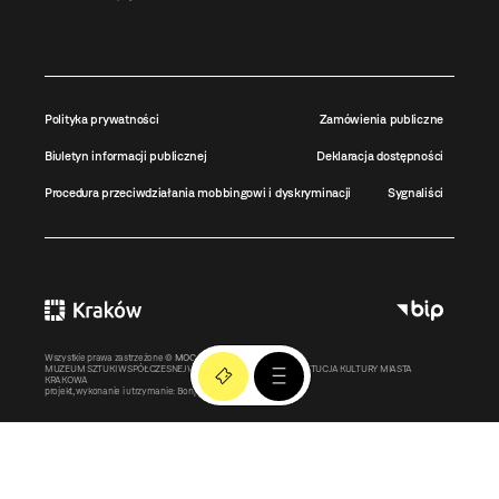
Polityka prywatności
Zamówienia publiczne
Biuletyn informacji publicznej
Deklaracja dostępności
Procedura przeciwdziałania mobbingowi i dyskryminacji
Sygnaliści
Wszystkie prawa zastrzeżone ©
MOCAK
2011-2026
MUZEUM SZTUKI WSPÓŁCZESNEJ W KRAKOWIE MOCAK – INSTYTUCJA KULTURY MIASTA
KRAKOWA
projekt, wykonanie i utrzymanie:
Bonjour.pl