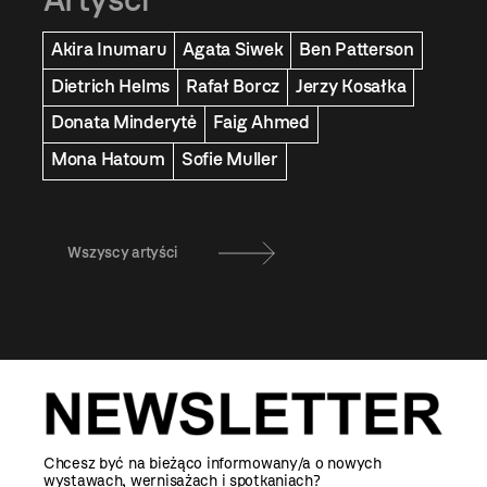
Akira Inumaru
Agata Siwek
Ben Patterson
Dietrich Helms
Rafał Borcz
Jerzy Kosałka
Donata Minderytė
Faig Ahmed
Mona Hatoum
Sofie Muller
Wszyscy artyści
Chcesz być na bieżąco informowany/a o nowych
wystawach, wernisażach i spotkaniach?