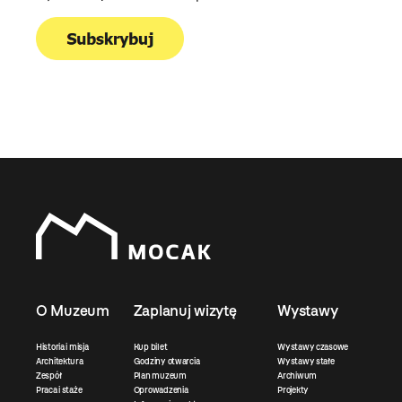
O Muzeum
Zaplanuj wizytę
Wystawy
Historia i misja
Kup bilet
Wystawy czasowe
Architektura
Godziny otwarcia
Wystawy stałe
Zespół
Plan muzeum
Archiwum
Praca i staże
Oprowadzenia
Projekty