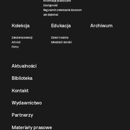
Informacje praktyczne
Dostępność
Regulamin zwiedzania Muzeum
Jak dojechać
Kolekcja
Edukacja
Archiwum
Założenia kolekcji
Dzieci i rodziny
Artyści
Młodzież i dorośli
Filmy
Aktualności
Biblioteka
Kontakt
Wydawnictwo
Partnerzy
Materiały prasowe