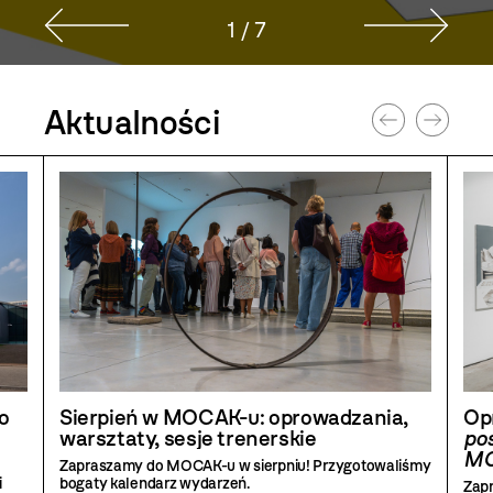
2 / 7
Strona
Aktualności
głowna
o
Sierpień w MOCAK-u: oprowadzania,
Op
warsztaty, sesje trenerskie
pos
MO
Zapraszamy do MOCAK-u w sierpniu! Przygotowaliśmy
i
bogaty kalendarz wydarzeń.
Zap