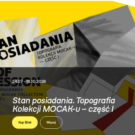
Wielcy współcześni. Dar
Teresy i Andrzeja
Starmachów
Kup Bilet
Więcej