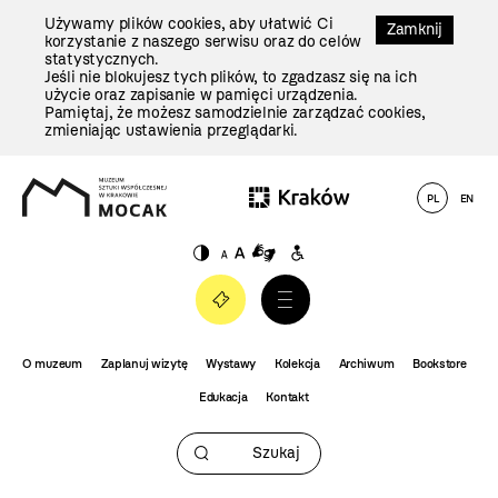
Przejdź
Używamy plików cookies, aby ułatwić Ci
Do
Zamknij
korzystanie z naszego serwisu oraz do celów
Treści
statystycznych.
Jeśli nie blokujesz tych plików, to zgadzasz się na ich
użycie oraz zapisanie w pamięci urządzenia.
Pamiętaj, że możesz samodzielnie zarządzać cookies,
zmieniając ustawienia przeglądarki.
(otwiera
PL
EN
się
w nowej
karcie)
O muzeum
Zaplanuj wizytę
Wystawy
Kolekcja
Archiwum
Bookstore
Edukacja
Kontakt