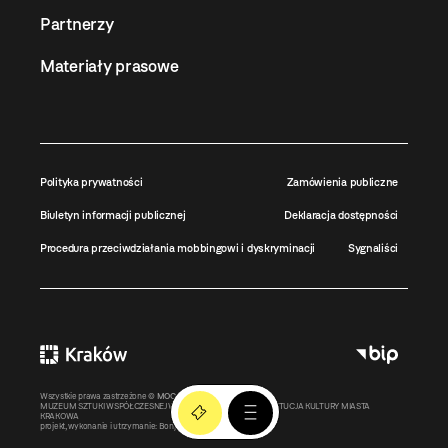
Partnerzy
Materiały prasowe
Polityka prywatności
Zamówienia publiczne
Biuletyn informacji publicznej
Deklaracja dostępności
Procedura przeciwdziałania mobbingowi i dyskryminacji
Sygnaliści
Wszystkie prawa zastrzeżone ©
MOCAK
2011-2026
MUZEUM SZTUKI WSPÓŁCZESNEJ W KRAKOWIE MOCAK – INSTYTUCJA KULTURY MIASTA
KRAKOWA
projekt, wykonanie i utrzymanie:
Bonjour.pl