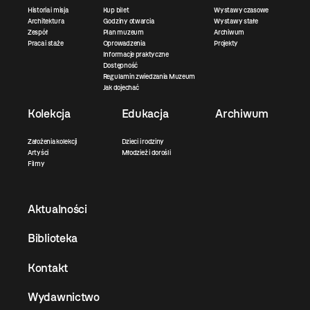
Historia i misja
Kup bilet
Wystawy czasowe
Architektura
Godziny otwarcia
Wystawy stałe
Zespół
Plan muzeum
Archiwum
Praca i staże
Oprowadzenia
Projekty
Informacje praktyczne
Dostępność
Regulamin zwiedzania Muzeum
Jak dojechać
Kolekcja
Edukacja
Archiwum
Założenia kolekcji
Dzieci i rodziny
Artyści
Młodzież i dorośli
Filmy
Aktualności
Biblioteka
Kontakt
Wydawnictwo