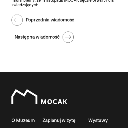
Informujemy, że 11 listopada MOCAK będzie otwarty dla
zwiedzających.
Poprzednia wiadomość
Następna wiadomość
O Muzeum
Zaplanuj wizytę
Wystawy