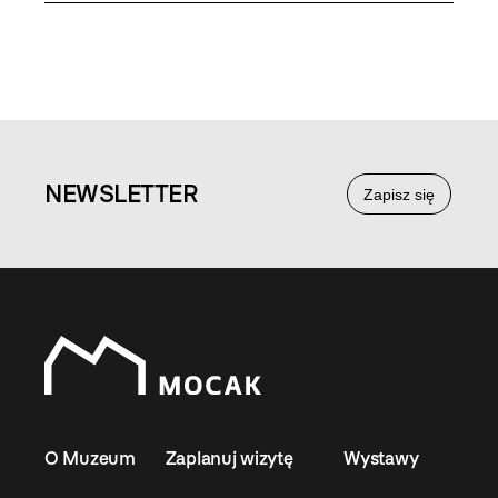
NEWS
LETTER
Zapisz się
O Muzeum
Zaplanuj wizytę
Wystawy