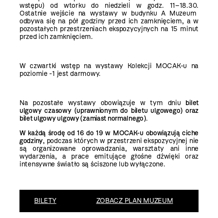
wstępu) od wtorku do niedzieli w godz. 11–18.30.
Ostatnie wejście na wystawy w budynku A Muzeum
odbywa się na pół godziny przed ich zamknięciem, a w
pozostałych przestrzeniach ekspozycyjnych na 15 minut
przed ich zamknięciem.
W czwartki wstęp na wystawy Kolekcji MOCAK-u na
poziomie -1 jest darmowy.
Na pozostałe wystawy obowiązuje w tym dniu
bilet
ulgowy czasowy (uprawnionym do biletu ulgowego) oraz
bilet ulgowy ulgowy (zamiast normalnego)
.
W każdą środę od 16 do 19 w MOCAK-u obowiązują ciche
godziny
, podczas których w przestrzeni ekspozycyjnej nie
są organizowane oprowadzania, warsztaty ani inne
wydarzenia, a prace emitujące głośne dźwięki oraz
intensywne światło są ściszone lub wyłączone.
BILETY
ZOBACZ PLAN MUZEUM