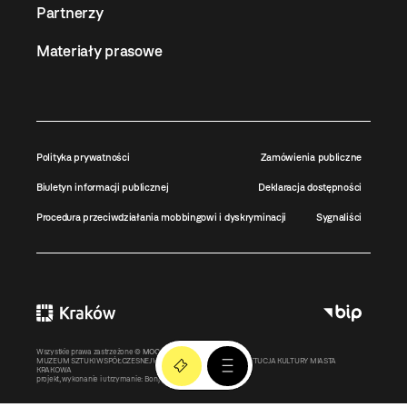
Partnerzy
Materiały prasowe
Polityka prywatności
Zamówienia publiczne
Biuletyn informacji publicznej
Deklaracja dostępności
Procedura przeciwdziałania mobbingowi i dyskryminacji
Sygnaliści
Wszystkie prawa zastrzeżone ©
MOCAK
2011-2026
MUZEUM SZTUKI WSPÓŁCZESNEJ W KRAKOWIE MOCAK – INSTYTUCJA KULTURY MIASTA
KRAKOWA
projekt, wykonanie i utrzymanie:
Bonjour.pl