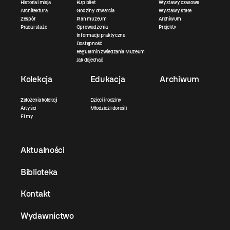
Historia i misja
Kup bilet
Wystawy czasowe
Architektura
Godziny otwarcia
Wystawy stałe
Zespół
Plan muzeum
Archiwum
Praca i staże
Oprowadzenia
Projekty
Informacje praktyczne
Dostępność
Regulamin zwiedzania Muzeum
Jak dojechać
Kolekcja
Edukacja
Archiwum
Założenia kolekcji
Dzieci i rodziny
Artyści
Młodzież i dorośli
Filmy
Aktualności
Biblioteka
Kontakt
Wydawnictwo