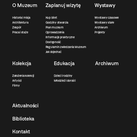
O Muzeum
Zaplanuj wizytę
Wystawy
Historia i misja
Kup bilet
Wystawy czasowe
Architektura
Godziny otwarcia
Wystawy stałe
Zespół
Plan muzeum
Archiwum
Praca i staże
Oprowadzenia
Projekty
Informacje praktyczne
Dostępność
Regulamin zwiedzania Muzeum
Jak dojechać
Kolekcja
Edukacja
Archiwum
Założenia kolekcji
Dzieci i rodziny
Artyści
Młodzież i dorośli
Filmy
Aktualności
Biblioteka
Kontakt