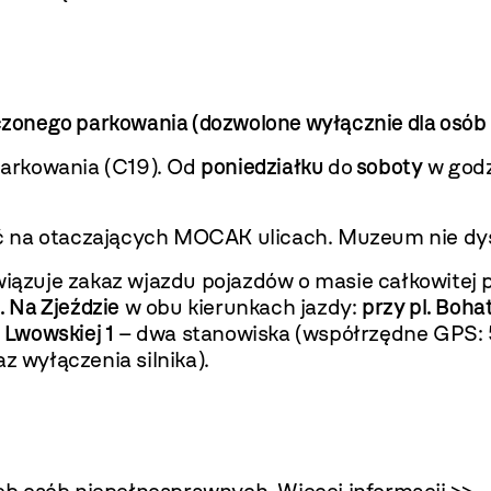
iczonego parkowania (dozwolone wyłącznie dla osób 
 parkowania (C19). Od
poniedziałku
do
soboty
w god
ć na otaczających MOCAK ulicach. Muzeum nie dy
wiązuje zakaz wjazdu pojazdów o masie całkowitej 
l. Na Zjeździe
w obu kierunkach jazdy:
przy pl. Boh
. Lwowskiej 1
– dwa stanowiska (współrzędne GPS: 
z wyłączenia silnika).
zeb osób niepełnosprawnych.
Więcej informacji >>