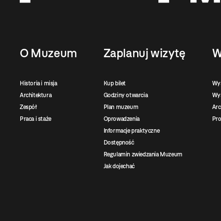
O Muzeum
Zaplanuj wizytę
W
Historia i misja
Kup bilet
Wy
Architektura
Godziny otwarcia
Wys
Zespół
Plan muzeum
Ar
Praca i staże
Oprowadzenia
Pro
Informacje praktyczne
Dostępność
Regulamin zwiedzania Muzeum
Jak dojechać