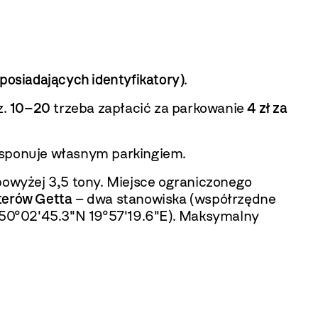
posiadających identyfikatory)
.
z.
10–20
trzeba zapłacić za parkowanie
4 zł za
sponuje własnym parkingiem.
powyżej 3,5 tony. Miejsce ograniczonego
aterów Getta
– dwa stanowiska (współrzędne
50°02'45.3"N 19°57'19.6"E). Maksymalny