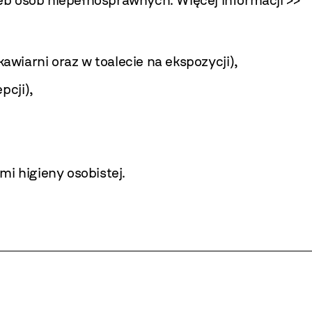
awiarni oraz w toalecie na ekspozycji),
pcji),
i higieny osobistej
.