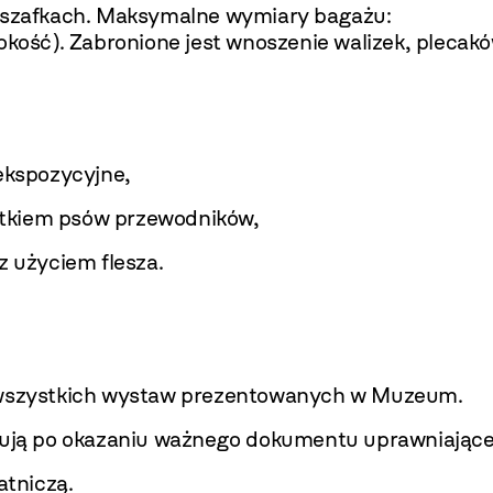
zafkach. Maksymalne wymiary bagażu:
kość). Zabronione jest wnoszenie walizek, plecaków
ekspozycyjne,
tkiem psów przewodników,
z użyciem flesza.
a wszystkich wystaw prezentowanych w Muzeum.
gują po okazaniu ważnego dokumentu uprawniająceg
atniczą.