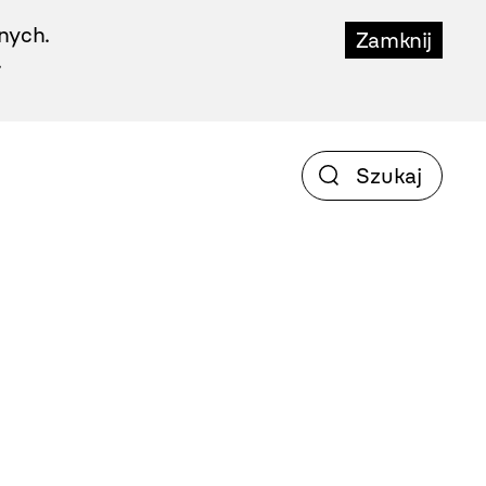
nych.
Zamknij
.