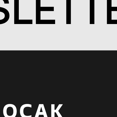
S
LETT