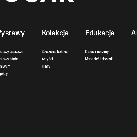
ystawy
Kolekcja
Edukacja
A
stawy czasowe
Założenia kolekcji
Dzieci i rodziny
tawy stałe
Artyści
Młodzież i dorośli
chiwum
Filmy
jekty