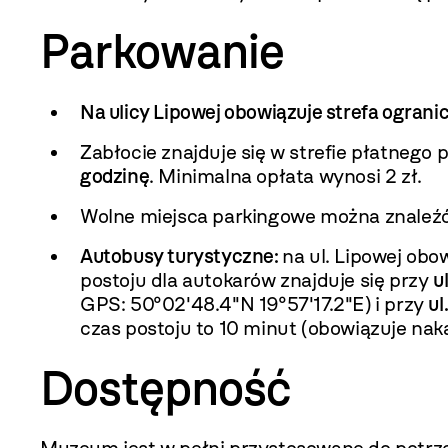
Parkowanie
Na ulicy Lipowej obowiązuje strefa ogran
Zabłocie znajduje się w strefie płatnego
godzinę
. Minimalna opłata wynosi 2 zł.
Wolne miejsca parkingowe można znaleź
Autobusy turystyczne:
na ul. Lipowej obo
postoju dla autokarów znajduje się przy
u
GPS: 50°02'48.4"N 19°57'17.2"E) i przy
ul
czas postoju to 10 minut (obowiązuje naka
Dostępność
Muzeum jest w pełni przystosowane do potr