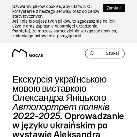
Przejdź
Używamy plików cookies, aby ułatwić Ci
Do
Zamknij
korzystanie z naszego serwisu oraz do celów
Treści
statystycznych.
Jeśli nie blokujesz tych plików, to zgadzasz się na ich
użycie oraz zapisanie w pamięci urządzenia.
Pamiętaj, że możesz samodzielnie zarządzać cookies,
zmieniając ustawienia przeglądarki.
Екскурсія українською
мовою виставкою
Олександра Яніцького
Автопортрет поляків
2022-2025
. Oprowadzanie
w języku ukraińskim po
wystawie Aleksandra