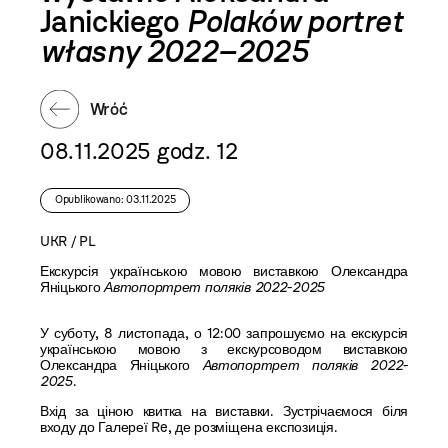
Janickiego
Polaków portret
własny 2022–2025
Wróć
08.11.2025 godz. 12
Opublikowano: 03.11.2025
UKR / PL
Екскурсія українською мовою виставкою Олександра
Яніцького
Автопортрет поляків 2022-2025
У суботу, 8 листопада, о 12:00 запрошуємо на екскурсія
українською мовою з екскурсоводом виставкою
Олександра Яніцького
Автопортрет поляків 2022-
2025
.
Вхід за ціною квитка на виставки. Зустрічаємося біля
входу до Галереї Re, де розміщена експозиція.