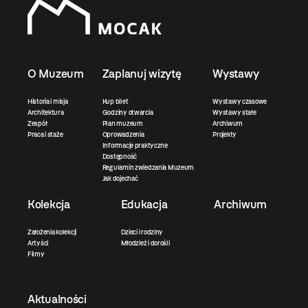
O Muzeum
Zaplanuj wizytę
Wystawy
Historia i misja
Kup bilet
Wystawy czasowe
Architektura
Godziny otwarcia
Wystawy stałe
Zespół
Plan muzeum
Archiwum
Praca i staże
Oprowadzenia
Projekty
Informacje praktyczne
Dostępność
Regulamin zwiedzania Muzeum
Jak dojechać
Kolekcja
Edukacja
Archiwum
Założenia kolekcji
Dzieci i rodziny
Artyści
Młodzież i dorośli
Filmy
Aktualności