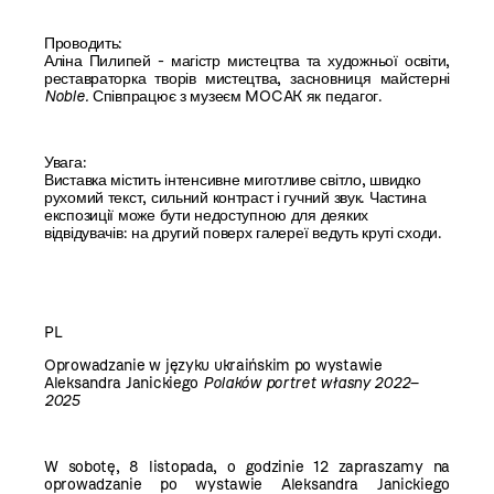
Проводить:
Аліна Пилипей - магістр мистецтва та художньої освіти,
реставраторка творів мистецтва, засновниця майстерні
Noble.
Співпрацює з музеєм
MOCAK як педагог.
Увага:
Виставка містить інтенсивне миготливе світло, швидко
рухомий текст, сильний контраст і гучний звук. Частина
експозиції може бути недоступною для деяких
відвідувачів: на другий поверх галереї ведуть круті сходи.
PL
Oprowadzanie w języku ukraińskim po wystawie
Aleksandra Janickiego
Polaków
portret własny 2022–
2025
W sobotę, 8 listopada, o godzinie 12 zapraszamy na
oprowadzanie po wystawie Aleksandra
Janickiego