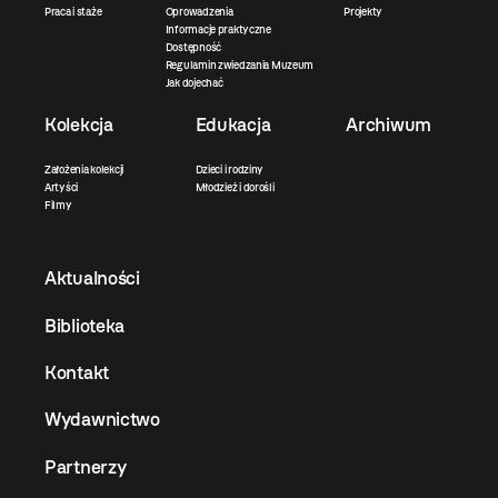
Praca i staże
Oprowadzenia
Projekty
Informacje praktyczne
Dostępność
Regulamin zwiedzania Muzeum
Jak dojechać
Kolekcja
Edukacja
Archiwum
Założenia kolekcji
Dzieci i rodziny
Artyści
Młodzież i dorośli
Filmy
Aktualności
Biblioteka
Kontakt
Wydawnictwo
Partnerzy