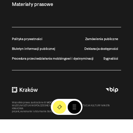
Materiały prasowe
Polityka prywatności
Zamówienia publiczne
Biuletyn informacji publicznej
Deklaracja dostępności
Procedura przeciwdziałania mobbingowi i dyskryminacji
Sygnaliści
Wszystkie prawa zastrzeżone ©
MOCAK
2011-2026
MUZEUM SZTUKI WSPÓŁCZESNEJ W KRAKOWIE MOCAK – INSTYTUCJA KULTURY MIASTA
KRAKOWA
projekt, wykonanie i utrzymanie:
Bonjour.pl