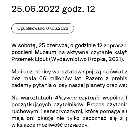
25.06.2022 godz. 12
Opublikowano: 07.06.2022
W
sobotę, 25 czerwca, o godzinie 12
zaprasza
podcieni Muzeum
na aktywne czytanie ksią
Przemek Liput (Wydawnictwo Kropka, 2021).
Mali uczestnicy warsztatów spojrzą na świat
bez mała 66 milionów lat. Razem z prehis
zadamy pytania o losy naszej planety oraz w
Na warsztatach
Aktywne czytanie
wspólną l
początkujących czytelników. Proces czytania
ruchowymi i sensorycznymi, które pomagają u
mają oni okazję nie tylko zapoznać się z p
w książce możliwość przygody.