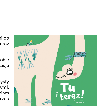
i do
 oraz
sobie
ieja
ysły
nymi,
ęciom
rzec