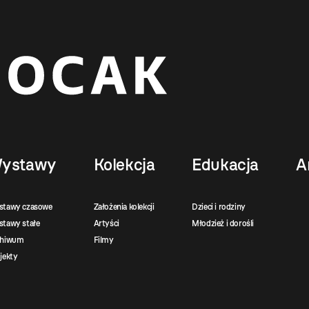
ystawy
Kolekcja
Edukacja
A
stawy czasowe
Założenia kolekcji
Dzieci i rodziny
tawy stałe
Artyści
Młodzież i dorośli
chiwum
Filmy
jekty