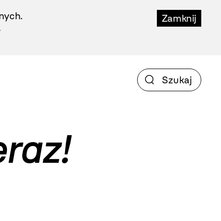
nych.
Zamknij
.
eraz!