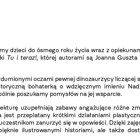
my dzieci do ósmego roku życia wraz z opiekunam
żki
Tu i teraz!
, której autorami są Joanna Guszta
 zdumionymi oczami pewnej dinozaurzycy liczącej 
toryczną bohaterką o wdzięcznym imieniu Nadz
spólnie poszukamy pomysłów na jej wsparcie.
ekturę uzupełniają zabawy angażujące różne zm
 jest przeplatany krótkimi działaniami plastycz
czestnikom zanurzyć się w opowieści. Dzięki zaj
ięknie ilustrowanymi historiami, ale także dost