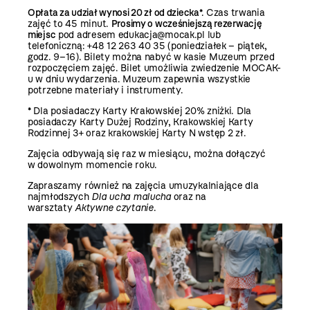
Opłata za udział wynosi 20 zł od dziecka
*. Czas trwania
zajęć to 45 minut.
Prosimy o wcześniejszą rezerwację
miejsc
pod adresem edukacja@mocak.pl lub
telefoniczną: +48
12 263 40 35
(poniedziałek – piątek,
godz. 9–16). Bilety można nabyć w kasie Muzeum przed
rozpoczęciem zajęć. Bilet umożliwia zwiedzenie MOCAK-
u w dniu wydarzenia. Muzeum zapewnia wszystkie
potrzebne materiały i instrumenty.
* Dla posiadaczy Karty Krakowskiej 20% zniżki. Dla
posiadaczy Karty Dużej Rodziny, Krakowskiej Karty
Rodzinnej 3+ oraz krakowskiej Karty N wstęp 2 zł.
Zajęcia odbywają się raz w miesiącu, można dołączyć
w dowolnym momencie roku.
Zapraszamy również na zajęcia umuzykalniające dla
najmłodszych
Dla ucha malucha
oraz na
warsztaty
Aktywne czytanie
.