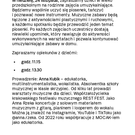
W niedzielę, 24 listopada
, zapraszamy dzieci w wieku
przedszkolnym na rodzinne zajęcia umuzykalniające.
Będziemy wspólnie uczyć się piosenek, tańczyć
i poznawać nowe instrumenty. Muzyczne zabawy będą
łączone z aktywnościami plastycznymi i ruchowymi,
a każdemu spotkaniu będzie przewodzić jeden temat
piosenki. Po każdych zajęciach uczestnicy dostają
niewielki upominek, który nawiązuje do aktywności
wykonywanych na warsztatach i pozwala kontynuować
umuzykalniające zabawy w domu.
Zapraszamy opiekunów z dziećmi:
godz. 11.15
godz. 13.30
Prowadzenie:
Anna Kubik
– edukatorka,
multiinstrumentalistka, wokalistka. Absolwentka szkoły
muzycznej w klasie skrzypiec. Od kilku lat prowadzi
warsztaty muzyczne dla dzieci. Współzałożycielka
krakowskiego festiwalu muzycznego REST FEST. Jako
Anna Rzeka koncertuje z solowym materiałem
muzycznym z gitarą, pianinem i looperem do wokalu.
Można ją znaleźć na Instagramie, YouTubie i TikToku jako
@anna.rzeka. Od 2022 roku współpracuje z MOCAK-iem
jako edukatorka.