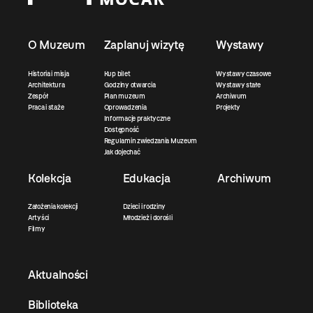
O Muzeum
Zaplanuj wizytę
Wystawy
Historia i misja
Kup bilet
Wystawy czasowe
Architektura
Godziny otwarcia
Wystawy stałe
Zespół
Plan muzeum
Archiwum
Praca i staże
Oprowadzenia
Projekty
Informacje praktyczne
Dostępność
Regulamin zwiedzania Muzeum
Jak dojechać
Kolekcja
Edukacja
Archiwum
Założenia kolekcji
Dzieci i rodziny
Artyści
Młodzież i dorośli
Filmy
Aktualności
Biblioteka