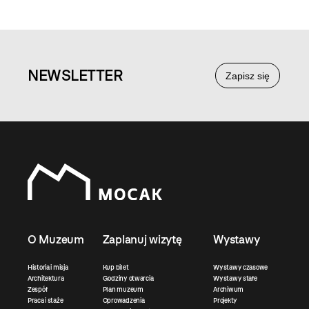
NEWS
LETTER
Zapisz się
O Muzeum
Zaplanuj wizytę
Wystawy
Historia i misja
Kup bilet
Wystawy czasowe
Architektura
Godziny otwarcia
Wystawy stałe
Zespół
Plan muzeum
Archiwum
Praca i staże
Oprowadzenia
Projekty