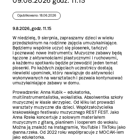
09.08.2026 godz. 11.15
Opublikowano: 18.06.2026
9.8.2026, godz. 11.15
W niedzielę, 9 sierpnia, zapraszamy dzieci w wieku
przedszkolnym na rodzinne zajęcia umuzykalniające.
Będziemy wspólnie uczyć się piosenek, tańczyć
i poznawać nowe instrumenty. Muzyczne zabawy będą
łączone z aktywnościami plastycznymi i ruchowymi,
a każdemu spotkaniu będzie przewodzić jeden temat
piosenki. Po każdych zajęciach uczestnicy dostają
niewielki upominek, który nawiązuje do aktywności
wykonywanych na warsztatach i pozwala kontynuować
umuzykalniające zabawy w domu.
Prowadzenie: Anna Kubik – edukatorka,
multiinstrumentalistka, wokalistka. Absolwentka szkoły
muzycznej w klasie skrzypiec. Od kilku lat prowadzi
warsztaty muzyczne dla dzieci. Współzałożycielka
krakowskiego festiwalu muzycznego REST FEST. Jako
Anna Rzeka koncertuje z solowym materiałem
muzycznym z gitarą, pianinem i looperem do wokalu.
Można ją znaleźć na Instagramie, YouTubie i TikToku jako
@anna.rzeka. Od 2022 roku współpracuje z MOCAK-iem
jako edukatorka.