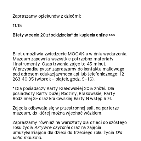
Zapraszamy opiekunów z dziećmi:
11.15
Bilety w cenie 20 zł od dziecka*
do kupienia online >>>
Bilet umożliwia zwiedzenie MOCAK-u w dniu wydarzenia.
Muzeum zapewnia wszystkie potrzebne materiały
i instrumenty. Czas trwania zajęć to 45 minut.
W przypadku pytań zapraszamy do kontaktu mailowego
pod adresem edukacja@mocak.pl lub telefonicznego: 12
263 40 35 (wtorek – piątek, godz. 9–16).
* Dla posiadaczy Karty Krakowskiej 20% zniżki. Dla
posiadaczy Karty Dużej Rodziny, Krakowskiej Karty
Rodzinnej 3+ oraz krakowskiej Karty N wstęp 5 zł.
Zajęcia odbywają się w przestronnej sali, na parterze
muzeum, do której można wjechać wózkiem.
Zapraszamy również na warsztaty dla dzieci do szóstego
roku życia
Aktywne czytanie
oraz na zajęcia
umuzykalniające dla dzieci do trzeciego roku życia
Dla
ucha malucha
.