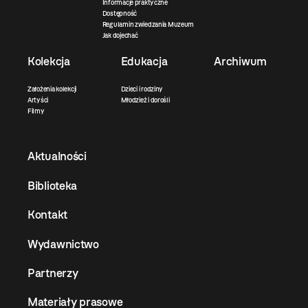
Informacje praktyczne
Dostępność
Regulamin zwiedzania Muzeum
Jak dojechać
Kolekcja
Edukacja
Archiwum
Założenia kolekcji
Dzieci i rodziny
Artyści
Młodzież i dorośli
Filmy
Aktualności
Biblioteka
Kontakt
Wydawnictwo
Partnerzy
Materiały prasowe