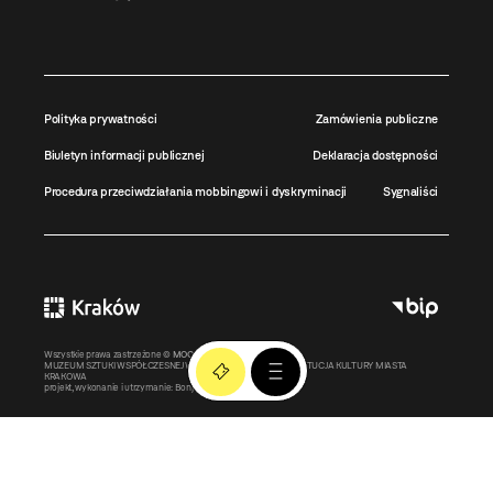
Polityka prywatności
Zamówienia publiczne
Biuletyn informacji publicznej
Deklaracja dostępności
Procedura przeciwdziałania mobbingowi i dyskryminacji
Sygnaliści
Wszystkie prawa zastrzeżone ©
MOCAK
2011-2026
MUZEUM SZTUKI WSPÓŁCZESNEJ W KRAKOWIE MOCAK – INSTYTUCJA KULTURY MIASTA
KRAKOWA
projekt, wykonanie i utrzymanie:
Bonjour.pl