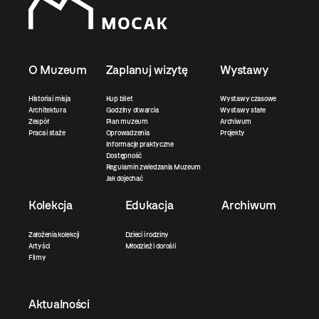
O Muzeum
Zaplanuj wizytę
Wystawy
Historia i misja
Kup bilet
Wystawy czasowe
Architektura
Godziny otwarcia
Wystawy stałe
Zespół
Plan muzeum
Archiwum
Praca i staże
Oprowadzenia
Projekty
Informacje praktyczne
Dostępność
Regulamin zwiedzania Muzeum
Jak dojechać
Kolekcja
Edukacja
Archiwum
Założenia kolekcji
Dzieci i rodziny
Artyści
Młodzież i dorośli
Filmy
Aktualności