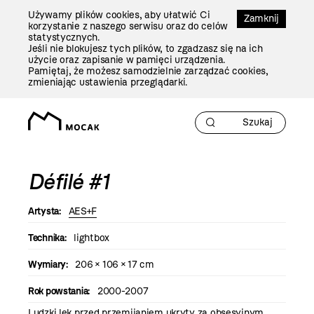
Przejdź
Używamy plików cookies, aby ułatwić Ci
Do
Zamknij
korzystanie z naszego serwisu oraz do celów
Treści
statystycznych.
Jeśli nie blokujesz tych plików, to zgadzasz się na ich
użycie oraz zapisanie w pamięci urządzenia.
Pamiętaj, że możesz samodzielnie zarządzać cookies,
zmieniając ustawienia przeglądarki.
Défilé #1
Artysta:
AES+F
Technika:
lightbox
Wymiary:
206 × 106 × 17 cm
Rok powstania:
2000-2007
Ludzki lęk przed przemijaniem ukryty za obsesyjnym