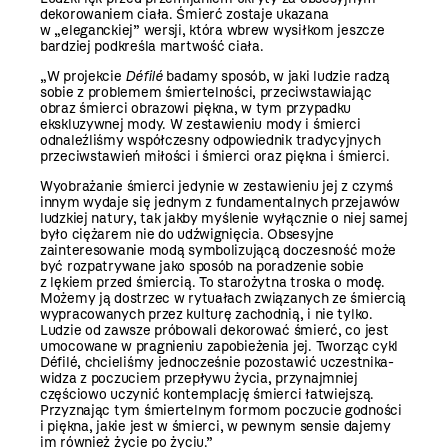
dekorowaniem ciała. Śmierć zostaje ukazana
w „eleganckiej” wersji, która wbrew wysiłkom jeszcze
bardziej podkreśla martwość ciała.
„W projekcie
Défilé
badamy sposób, w jaki ludzie radzą
sobie z problemem śmiertelności, przeciwstawiając
obraz śmierci obrazowi piękna, w tym przypadku
ekskluzywnej mody. W zestawieniu mody i śmierci
odnaleźliśmy współczesny odpowiednik tradycyjnych
przeciwstawień miłości i śmierci oraz piękna i śmierci.
Wyobrażanie śmierci jedynie w zestawieniu jej z czymś
innym wydaje się jednym z fundamentalnych przejawów
ludzkiej natury, tak jakby myślenie wyłącznie o niej samej
było ciężarem nie do udźwignięcia. Obsesyjne
zainteresowanie modą symbolizującą doczesność może
być rozpatrywane jako sposób na poradzenie sobie
z lękiem przed śmiercią. To starożytna troska o modę.
Możemy ją dostrzec w rytuałach związanych ze śmiercią
wypracowanych przez kulturę zachodnią, i nie tylko.
Ludzie od zawsze próbowali dekorować śmierć, co jest
umocowane w pragnieniu zapobieżenia jej. Tworząc cykl
Défilé, chcieliśmy jednocześnie pozostawić uczestnika-
widza z poczuciem przepływu życia, przynajmniej
częściowo uczynić kontemplację śmierci łatwiejszą.
Przyznając tym śmiertelnym formom poczucie godności
i piękna, jakie jest w śmierci, w pewnym sensie dajemy
im również życie po życiu.”