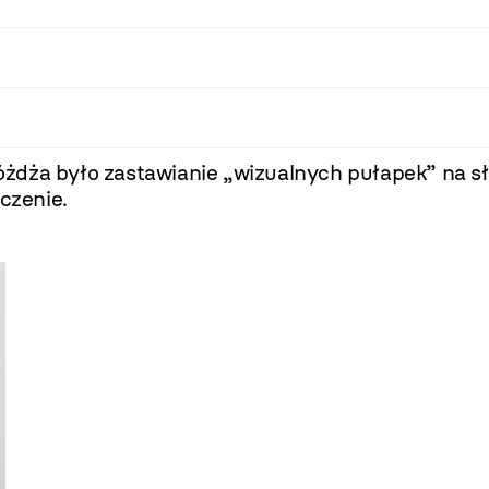
dża było zastawianie „wizualnych pułapek” na sło
czenie.