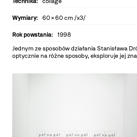
Technika:
collage
Wymiary:
60 × 60 cm /x3/
Rok powstania:
1998
Jednym ze sposobów działania Stanisława Dróż
optycznie na różne sposoby, eksploruje jej zna