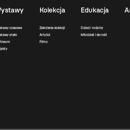
ystawy
Kolekcja
Edukacja
A
stawy czasowe
Założenia kolekcji
Dzieci i rodziny
tawy stałe
Artyści
Młodzież i dorośli
chiwum
Filmy
jekty