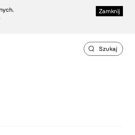
nych.
Zamknij
.