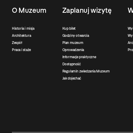
O Muzeum
Zaplanuj wizytę
W
Historia i misja
Kup bilet
Wy
Architektura
Godziny otwarcia
Wys
Zespół
Plan muzeum
Ar
Praca i staże
Oprowadzenia
Pro
Informacje praktyczne
Dostępność
Regulamin zwiedzania Muzeum
Jak dojechać