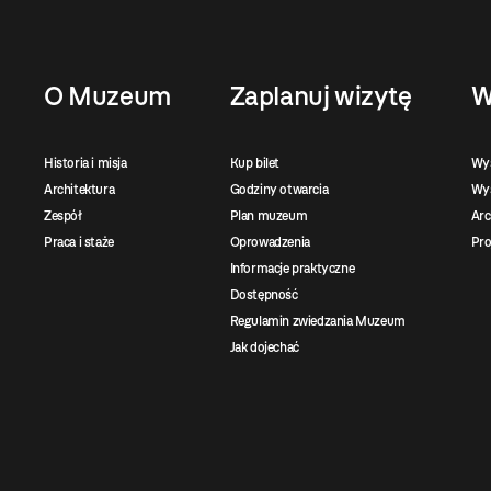
O Muzeum
Zaplanuj wizytę
W
Historia i misja
Kup bilet
Wy
Architektura
Godziny otwarcia
Wys
Zespół
Plan muzeum
Ar
Praca i staże
Oprowadzenia
Pro
Informacje praktyczne
Dostępność
Regulamin zwiedzania Muzeum
Jak dojechać