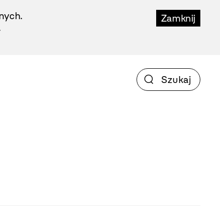
nych.
Zamknij
.