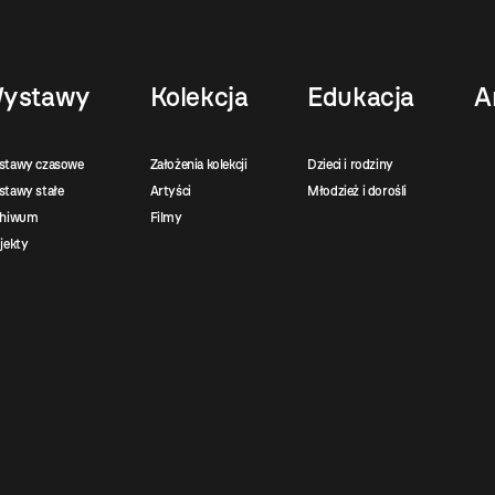
ystawy
Kolekcja
Edukacja
A
stawy czasowe
Założenia kolekcji
Dzieci i rodziny
tawy stałe
Artyści
Młodzież i dorośli
chiwum
Filmy
jekty