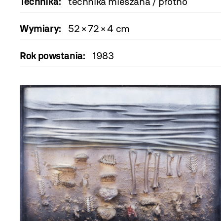
Technika:
technika mieszana / płótno
Wymiary:
52 × 72 × 4 cm
Rok powstania:
1983