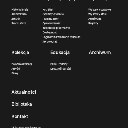
Historia i misja
Kup bilet
Wystawy czasowe
Architektura
Godziny otwarcia
Wystawy stałe
Zespół
Plan muzeum
Archiwum
Praca i staże
Oprowadzenia
Projekty
Informacje praktyczne
Dostępność
Regulamin zwiedzania Muzeum
Jak dojechać
Kolekcja
Edukacja
Archiwum
Założenia kolekcji
Dzieci i rodziny
Artyści
Młodzież i dorośli
Filmy
Aktualności
Biblioteka
Kontakt