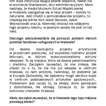
nim duża instytucja dająca pewne wsparcie, nawet nie
w wymiarze finansowym, lecz administracyjnym. Mam
nadzieję, że kiedyś Muzeum Sztuki Współczesnej
w Krakowie zaangażuje się w nasz projekt – byłoby to
naturalne. Jeśli chodzi o pomysłodawców projektu, to
znajdują się wśród nich Jakub Skoczek, Jakub
Woynarowski oraz ja. Niemniej chociaż nie oddajemy
tego projektu nikomu, w pewnym sensie nie jest on też
nasz.
Dlaczego zdecydowaliście się poruszyć problem małych
punktów handlowo-usługowych w Krakowie?
Od dawna realizujemy projekty artystyczne
w przestrzeni publicznej. Już wcześniej robiliśmy projekt
Microart, w którym wykorzystywaliśmy witryny
sklepowe. To są miejsca, które od dawna penetrowaliśmy
i znaliśmy. Zacząłem zauważać, że one znikają. Nie
chodzi mi o to, że nie ma już sklepów w centrum
Krakowa, co nam wróżono, twierdząc, że podobnie jak
w Europie Zachodniej, nie będziemy mogli wkrótce kupić
w centrum podstawowych artykułów spożywczych…
Problemem jest raczej to, że sklepy, które pamiętam
z dzieciństwa, nie istnieją. Oznacza to, że zanika
kulturowy charakter Krakowa.
Kiedy zacząłeś zauważać, że w Krakowie tego typu miejsca
przestają istnieć?