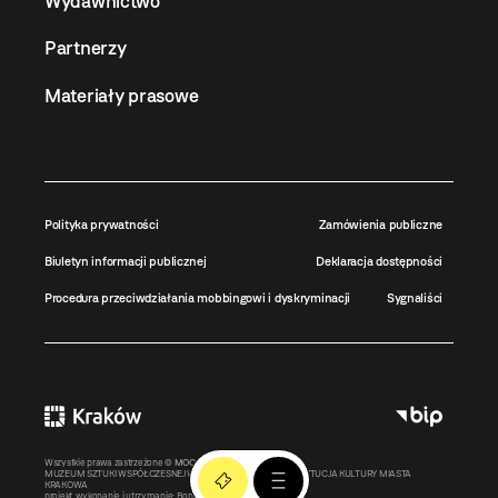
Wydawnictwo
Partnerzy
Materiały prasowe
Polityka prywatności
Zamówienia publiczne
Biuletyn informacji publicznej
Deklaracja dostępności
Procedura przeciwdziałania mobbingowi i dyskryminacji
Sygnaliści
Wszystkie prawa zastrzeżone ©
MOCAK
2011-2026
MUZEUM SZTUKI WSPÓŁCZESNEJ W KRAKOWIE MOCAK – INSTYTUCJA KULTURY MIASTA
KRAKOWA
projekt, wykonanie i utrzymanie:
Bonjour.pl