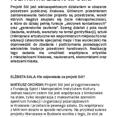
Projekt Sól jest wieloaspektowym działaniem w obszarze
przestrzeni publicznej Krakowa. Głównym przedmiotem
zainteresowania twórców projektu są przestrzenie, wokół
których niegdyś skupiało się życie mikrospołeczności,
a które do dzisiaj pełnią funkcje „skrzynek kontaktowych”
oraz „generatorów zaufania”. Szereg działań z pola nauki
(badania, wykłady, warsztaty na temat gentryfikacji), sztuki
(mikroprace artystyczne we wspomnianych miejscach) oraz
edukacji (stworzenie specjalnej mapy i tras wycieczek) ma
doprowadzić do zbadania i podtrzymania posiadających
wieloletnie tradycje przestrzeni handlowych. Realizację
tego zadania ma umożliwić współpraca artystów
z mieszkańcami Krakowa, naukowcami, ekonomistami oraz
władzami miasta.
ELŻBIETA SALA: Kto odpowiada za projekt Sól?
MATEUSZ OKOŃSKI:
Projekt Sól jest przygotowywany
z Fundacją Splot i Małopolskim Instytutem Kultury.
Jednak naszym celem nie jest współpraca z kimkolwiek
na stałe, tylko kooperacja z maksymalnie szerokim
spektrum fundacji i organizacji pozarządowych
w Krakowie i przetarcie pewnego szlaku. Do współpracy
z MIK-iem doszło w sposób naturalny. Na przykład sukces
projektu Warszawa w Budowie wynika z tego, że stoi za