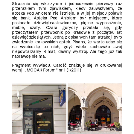
Strasznie się wkurzyłem i jednocześnie pierwszy raz
przeraziłem tym zjawiskiem, kiedy zauważyłem, że
apteka Pod Aniołem nie istnieje, a w jej miejscu pojawił
się bank. Apteka Pod Aniołem był miejscem, które
posiadało dziewiętnastowieczne, piękne wyposażenie,
meble, szafy. Czara goryczy przelała się, gdy
przeczytałem przewodnik po Krakowie z początku lat
dziewięćdziesiątych. Jedną z opisanych tam atrakcji było
zwiedzanie krakowskich aptek. Pisano, że warto udać się
na wycieczkę po nich, gdyż wiele zachowało swój
niepowtarzalny klimat, dawny wystrój. Ale tego już tak
naprawdę nie ma.
Fragment wywiadu. Całość znajduje się w drukowanej
wersji „MOCAK Forum” nr 1 (1/2011)