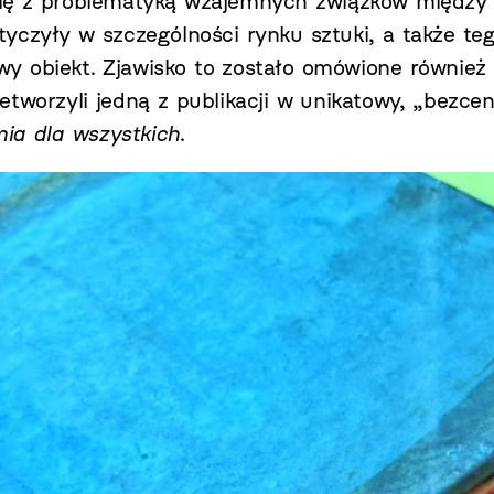
się z problematyką wzajemnych związków między 
yczyły w szczególności rynku sztuki, a także teg
y obiekt. Zjawisko to zostało omówione również 
tworzyli jedną z publikacji w unikatowy, „bezcen
ia dla wszystkich
.