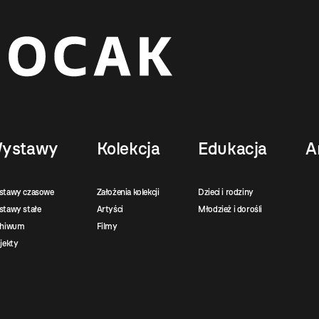
ystawy
Kolekcja
Edukacja
A
stawy czasowe
Założenia kolekcji
Dzieci i rodziny
tawy stałe
Artyści
Młodzież i dorośli
chiwum
Filmy
jekty