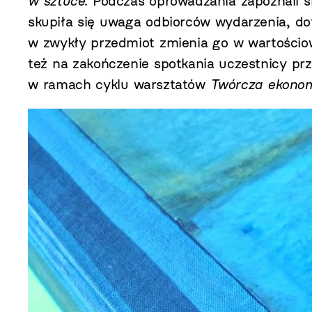
w sztuce
. Podczas oprowadzania zapoznali 
skupiła się uwaga odbiorców wydarzenia, dot
w zwykły przedmiot zmienia go w wartościow
też na zakończenie spotkania uczestnicy prze
w ramach cyklu warsztatów
Twórcza ekonom