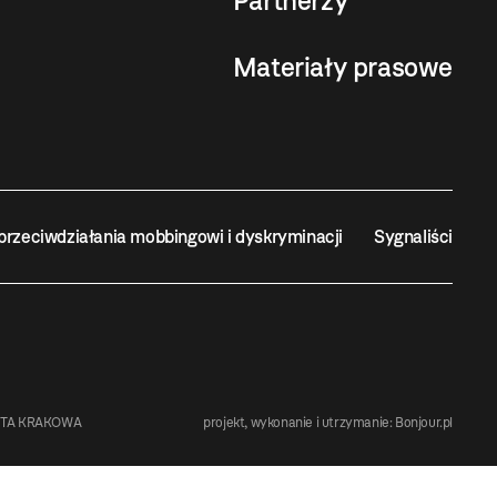
Partnerzy
Materiały prasowe
przeciwdziałania mobbingowi i dyskryminacji
Sygnaliści
STA KRAKOWA
projekt, wykonanie i utrzymanie:
Bonjour.pl