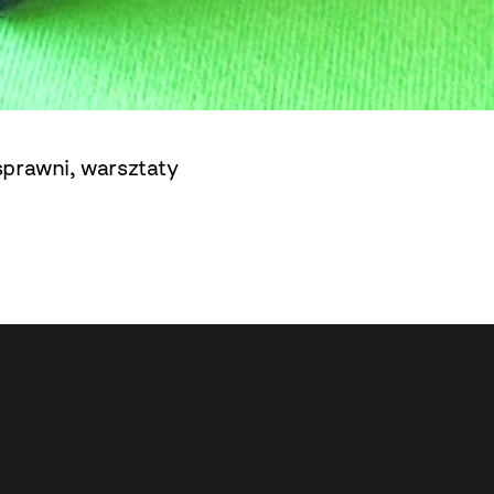
sprawni
,
warsztaty