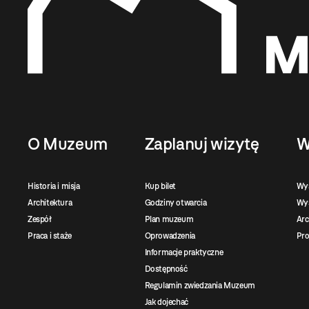
O Muzeum
Zaplanuj wizytę
W
Historia i misja
Kup bilet
Wy
Architektura
Godziny otwarcia
Wys
Zespół
Plan muzeum
Ar
Praca i staże
Oprowadzenia
Pro
Informacje praktyczne
Dostępność
Regulamin zwiedzania Muzeum
Jak dojechać