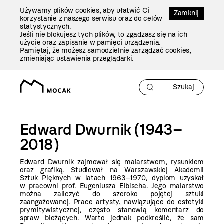
Przejdź
Używamy plików cookies, aby ułatwić Ci
Do
Zamknij
korzystanie z naszego serwisu oraz do celów
Treści
statystycznych.
Jeśli nie blokujesz tych plików, to zgadzasz się na ich
użycie oraz zapisanie w pamięci urządzenia.
Pamiętaj, że możesz samodzielnie zarządzać cookies,
zmieniając ustawienia przeglądarki.
Edward Dwurnik (1943–
2018)
Edward Dwurnik zajmował się malarstwem, rysunkiem
oraz grafiką. Studiował na Warszawskiej Akademii
Sztuk Pięknych w latach 1963–1970, dyplom uzyskał
w pracowni prof. Eugeniusza Eibischa. Jego malarstwo
można zaliczyć do szeroko pojętej sztuki
zaangażowanej. Prace artysty, nawiązujące do estetyki
prymitywistycznej, często stanowią komentarz do
spraw bieżących. Warto jednak podkreślić, że sam