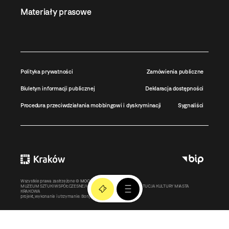
Materiały prasowe
Polityka prywatności
Zamówienia publiczne
Biuletyn informacji publicznej
Deklaracja dostępności
Procedura przeciwdziałania mobbingowi i dyskryminacji
Sygnaliści
Wszystkie prawa zastrzeżone ©
MOCAK
2011-2026
MUZEUM SZTUKI WSPÓŁCZESNEJ W KRAKOWIE MOCAK – INSTYTUCJA KULTURY MIASTA
KRAKOWA
projekt, wykonanie i utrzymanie:
Bonjour.pl