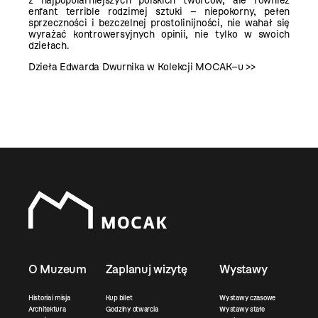
z najpopularniejszych polskich twórców, ale również
enfant terrible rodzimej sztuki – niepokorny, pełen
sprzeczności i bezczelnej prostolinijności, nie wahał się
wyrażać kontrowersyjnych opinii, nie tylko w swoich
dziełach.
Dzieła Edwarda Dwurnika w Kolekcji MOCAK–u >>
O Muzeum
Zaplanuj wizytę
Wystawy
Historia i misja
Kup bilet
Wystawy czasowe
Architektura
Godziny otwarcia
Wystawy stałe