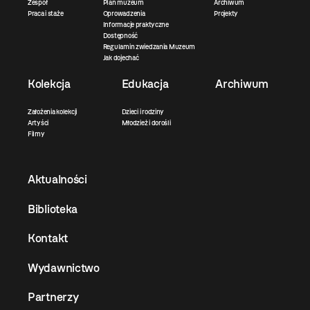
Zespół
Plan muzeum
Archiwum
Praca i staże
Oprowadzenia
Projekty
Informacje praktyczne
Dostępność
Regulamin zwiedzania Muzeum
Jak dojechać
Kolekcja
Edukacja
Archiwum
Założenia kolekcji
Dzieci i rodziny
Artyści
Młodzież i dorośli
Filmy
Aktualności
Biblioteka
Kontakt
Wydawnictwo
Partnerzy