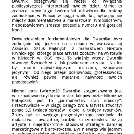
Dwurnik odżegnywał się raczej od wyłącznie
publicystycznej interpretacji swoich dzieł. Mimo to
znaczna część jego twórczości odzwierciedla zmiany
zachodzące w Polsce w ciągu wielu lat, sytuując się
między dokumentalistyką a malarstwem symbolicznym,
niepozbawionym zresztą poczucia humoru ani gorzkiej
ironii.
Doświadczeniem fundamentalnym dla Dwurnika było
zetknięcie się, jeszcze na studiach w warszawskiej
Akademii Sztuk Pięknych, z malarstwem Nikifora
Krynickiego, którego prace artysta zobaczył na wystawie
w Kielcach w 1965 roku. To właśnie wtedy Dwurnik
stworzył
Rysunek nr 1
. Jak powie sam artysta: „Nikifor
był moim najważniejszym mistrzem, właściwie
jedynym”. Od niego przejął dosłowność, groteskowość,
ale również pewną malarską naiwność swoich
przedstawień.
Niemal cała twórczość Dwurnika zorganizowana jest
w rozbudowane cykle malarskie. Jak powiedział Mirosław
Ratajczak, jest to „permanentny stan roboczy”.
I rzeczywiście – w ciągu całego życia artysta stworzył
ponad 3,5 tysiąca obrazów i około 10 tysięcy rysunków.
Znany był ze swojego pragmatycznego podejścia do
malarstwa – uważał się bardziej za rzemieślnika niż za
artystę i niejednokrotnie stosował strategie bardziej
marketingowe niż artystyczne. Był niewątpliwie jednym