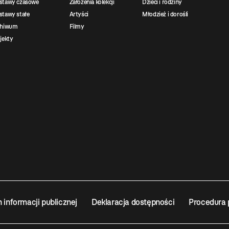
stawy czasowe
Założenia kolekcji
Dzieci i rodziny
tawy stałe
Artyści
Młodzież i dorośli
chiwum
Filmy
jekty
n informacji publicznej
Deklaracja dostępności
Procedura 