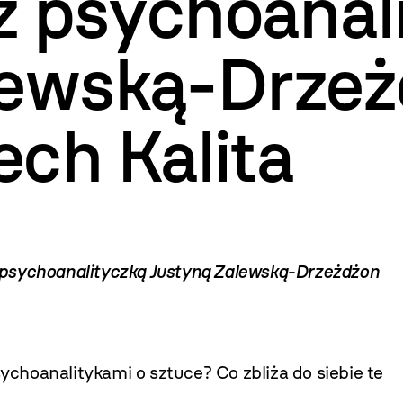
 z psychoanal
lewską-Drzeż
ch Kalita
 z psychoanalityczką Justyną Zalewską-Drzeżdżon
hoanalitykami o sztuce? Co zbliża do siebie te