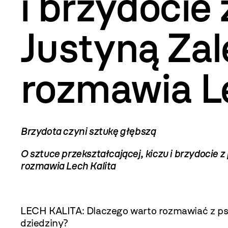
i brzydocie
Justyną Za
rozmawia Le
Brzydota czyni sztukę głębszą
O sztuce przekształcającej, kiczu i brzydocie
rozmawia Lech Kalita
LECH KALITA: Dlaczego warto rozmawiać z psyc
dziedziny?