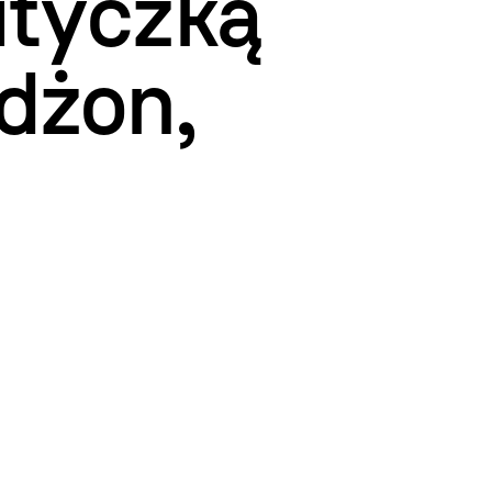
ityczką
dżon,