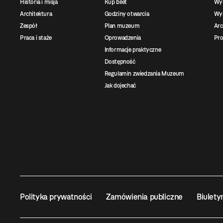
Historia i misja
Kup bilet
Wy
Architektura
Godziny otwarcia
Wys
Zespół
Plan muzeum
Ar
Praca i staże
Oprowadzenia
Pro
Informacje praktyczne
Dostępność
Regulamin zwiedzania Muzeum
Jak dojechać
Polityka prywatności
Zamówienia publiczne
Biulety