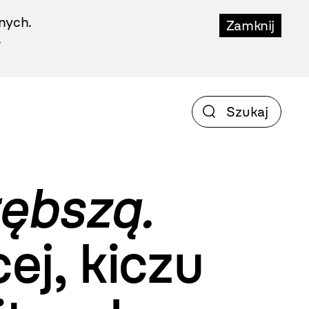
nych.
Zamknij
.
łębszą.
ej, kiczu