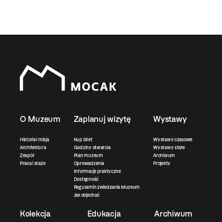
O Muzeum
Zaplanuj wizytę
Wystawy
Historia i misja
Kup bilet
Wystawy czasowe
Architektura
Godziny otwarcia
Wystawy stałe
Zespół
Plan muzeum
Archiwum
Praca i staże
Oprowadzenia
Projekty
Informacje praktyczne
Dostępność
Regulamin zwiedzania Muzeum
Jak dojechać
Kolekcja
Edukacja
Archiwum