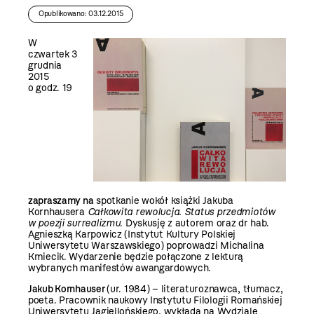
Opublikowano: 03.12.2015
W
czwartek 3
grudnia
2015
o godz. 19
zapraszamy na
spotkanie wokół książki Jakuba
Kornhausera
Całkowita rewolucja. Status przedmiotów
w poezji surrealizmu
. Dyskusję z autorem oraz dr hab.
Agnieszką Karpowicz (Instytut Kultury Polskiej
Uniwersytetu Warszawskiego) poprowadzi Michalina
Kmiecik. Wydarzenie będzie połączone z lekturą
wybranych manifestów awangardowych.
Jakub Kornhauser
(ur. 1984) – literaturoznawca, tłumacz,
poeta. Pracownik naukowy Instytutu Filologii Romańskiej
Uniwersytetu Jagiellońskiego, wykłada na Wydziale