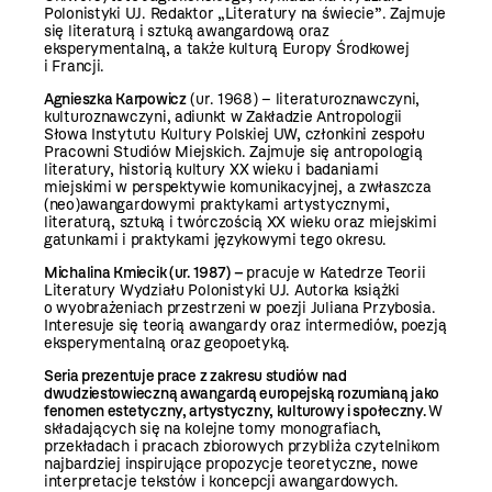
Polonistyki UJ. Redaktor „Literatury na świecie”. Zajmuje
się literaturą i sztuką awangardową oraz
eksperymentalną, a także kulturą Europy Środkowej
i Francji.
Agnieszka Karpowicz
(ur. 1968) – literaturoznawczyni,
kulturoznawczyni, adiunkt w Zakładzie Antropologii
Słowa Instytutu Kultury Polskiej UW, członkini zespołu
Pracowni Studiów Miejskich. Zajmuje się antropologią
literatury, historią kultury XX wieku i badaniami
miejskimi w perspektywie komunikacyjnej, a zwłaszcza
(neo)awangardowymi praktykami artystycznymi,
literaturą, sztuką i twórczością XX wieku oraz miejskimi
gatunkami i praktykami językowymi tego okresu.
Michalina Kmiecik
(ur. 1987) –
pracuje w Katedrze Teorii
Literatury Wydziału Polonistyki UJ. Autorka książki
o wyobrażeniach przestrzeni w poezji Juliana Przybosia.
Interesuje się teorią awangardy oraz intermediów, poezją
eksperymentalną oraz geopoetyką.
Seria prezentuje prace z zakresu studiów nad
dwudziestowieczną awangardą europejską rozumianą jako
fenomen estetyczny, artystyczny, kulturowy i społeczny.
W
składających się na kolejne tomy monografiach,
przekładach i pracach zbiorowych przybliża czytelnikom
najbardziej inspirujące propozycje teoretyczne, nowe
interpretacje tekstów i koncepcji awangardowych.