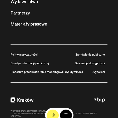
Wydawnictwo
Partnerzy
Materiały prasowe
Polityka prywatności
Zamówienia publiczne
Biuletyn informacji publicznej
Deklaracja dostępności
Procedura przeciwdziałania mobbingowi i dyskryminacji
Sygnaliści
Wszystkie prawa zastrzeżone ©
MOCAK
2011-2026
MUZEUM SZTUKI WSPÓŁCZESNEJ W KRAKOWIE MOCAK – INSTYTUCJA KULTURY MIASTA
KRAKOWA