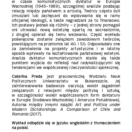
w czasie komunistycznych dyktatur w Europie
Wschodniej (1945–1989), szczególnej analizie poddając
relację między państwem a artystą. Twórcy często byli
zmuszani lub zachęcani do wpisywania się w ramy
oficjalnej ideologii, a także nagradzani za to finansowo.
Ich postawy jednak się różniły – z jednej strony pomagali
oni utrwalać nową estetykę opartą na socrealizmie,
z drugiej opierali się temu wezwaniu. Część wykładu
poświęcona zostanie związkom zawodowym twórców,
powstającym na przełomie lat 40. i 50. Odpowiadały one
za zamówienia na projekty artystyczne i w istotny
sposób wpływały na kształtowanie państwowej estetyki.
Analiza dyktatur komunistycznych stanie się także
punktem wyjścia do refleksji nad radykalizującymi się
tendencjami we współczesnej rzeczywistości społecznej.
Caterina Preda
jest pracowniczką Wydziału Nauk
Politycznych Uniwersytetu w Bukareszcie. Jej
zainteresowania badawcze oscylują wokół zagadnień
związanych z relacjami między polityką i sztuką,
w szczególności wokół współczesnych form dyktatury
w Europie Środkowo-Wschodniej i Ameryce Południowej.
Autorka między innymi książki
Art and Politics under
Modern Dictatorships:
A Comparison of Chile and
Romania
(2017).
Wykład odbędzie się w języku angielskim z tłumaczeniem
na polski
.