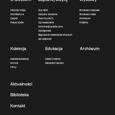
Historia i misja
Kup bilet
Wystawy czasowe
Architektura
Godziny otwarcia
Wystawy stałe
Zespół
Plan muzeum
Archiwum
Praca i staże
Oprowadzenia
Projekty
Informacje praktyczne
Dostępność
Regulamin zwiedzania Muzeum
Jak dojechać
Kolekcja
Edukacja
Archiwum
Założenia kolekcji
Dzieci i rodziny
Artyści
Młodzież i dorośli
Filmy
Aktualności
Biblioteka
Kontakt