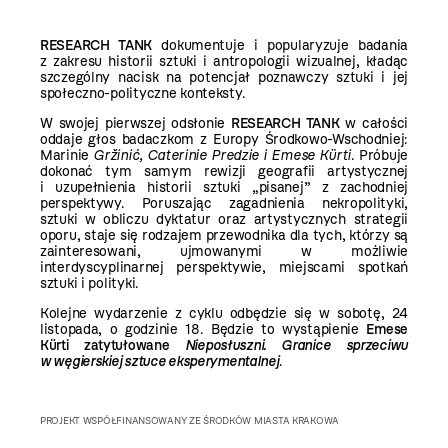
RESEARCH TANK
dokumentuje i popularyzuje badania
z zakresu historii sztuki i antropologii wizualnej, kładąc
szczególny nacisk na potencjał poznawczy sztuki i jej
społeczno-polityczne konteksty.
W swojej pierwszej odsłonie
RESEARCH TANK
w całości
oddaje głos badaczkom z Europy Środkowo-Wschodniej:
Marinie
Gržinić, Caterinie Predzie i Emese Kürti
. Próbuje
dokonać tym samym rewizji geografii artystycznej
i uzupełnienia historii sztuki „pisanej” z zachodniej
perspektywy. Poruszając zagadnienia nekropolityki,
sztuki w obliczu dyktatur oraz artystycznych strategii
oporu, staje się rodzajem przewodnika dla tych, którzy są
zainteresowani, ujmowanymi w możliwie
interdyscyplinarnej perspektywie, miejscami spotkań
sztuki i polityki.
Kolejne wydarzenie z cyklu odbędzie się w sobotę, 24
listopada, o godzinie 18. Będzie to wystąpienie
Emese
K
ü
rti zatytułowane
Nieposłuszni. Granice sprzeciwu
w węgierskiej sztuce eksperymentalnej
.
PROJEKT WSPÓŁFINANSOWANY ZE ŚRODKÓW MIASTA KRAKOWA