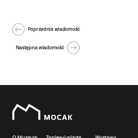
Poprzednia wiadomość
Następna wiadomość
O Muzeum
Zaplanuj wizytę
Wystawy