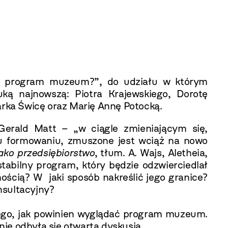
t program muzeum?”, do udziału w którym
uką najnowszą: Piotra Krajewskiego, Dorotę
rka Świcę oraz Marię Annę Potocką.
erald Matt – „w ciągle zmieniającym się,
mu formowaniu, zmuszone jest wciąż na nowo
ko przedsiębiorstwo
, tłum. A. Wajs, Aletheia,
bilny program, który będzie odzwierciedlał
ścią? W jaki sposób nakreślić jego granice?
konsultacyjny?
tego, jak powinien wyglądać program muzeum.
nie odbyła się otwarta dyskusja.