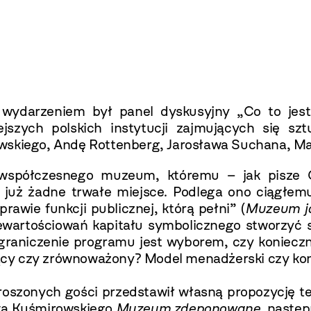
ydarzeniem był panel dyskusyjny „Co to jes
szych polskich instytucji zajmujących się szt
wskiego, Andę Rottenberg, Jarosława Suchana, Ma
 współczesnego muzeum, któremu – jak pisze G
 już żadne trwałe miejsce. Podlega ono ciągłe
awie funkcji publicznej, którą pełni” (
Muzeum ja
artościowań kapitału symbolicznego stworzyć sta
graniczenie programu jest wyborem, czy konieczno
jący czy zrównoważony? Model menadżerski czy 
proszonych gości przedstawił własną propozycję 
rta Kuśmirowskiego
Muzeum zdeponowane
, następ