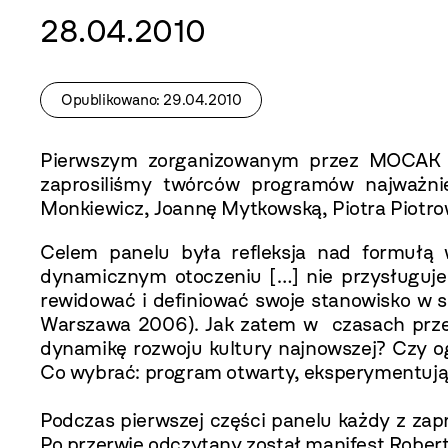
28.04.2010
Opublikowano: 29.04.2010
Pierwszym zorganizowanym przez MOCAK w
zaprosiliśmy twórców programów najważniej
Monkiewicz, Joannę Mytkowską, Piotra Piotro
Celem panelu była refleksja nad formułą
dynamicznym otoczeniu […] nie przysługuje
rewidować i definiować swoje stanowisko w spr
Warszawa 2006). Jak zatem w czasach przew
dynamikę rozwoju kultury najnowszej? Czy o
Co wybrać: program otwarty, eksperymentu
Podczas pierwszej części panelu każdy z za
Po przerwie odczytany został manifest Robe