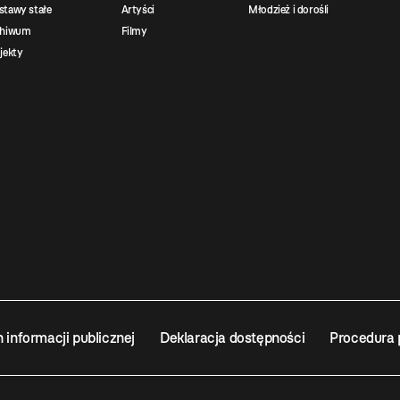
tawy stałe
Artyści
Młodzież i dorośli
chiwum
Filmy
jekty
n informacji publicznej
Deklaracja dostępności
Procedura 