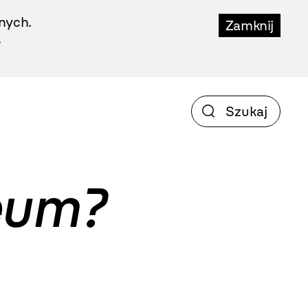
nych.
Zamknij
.
eum?