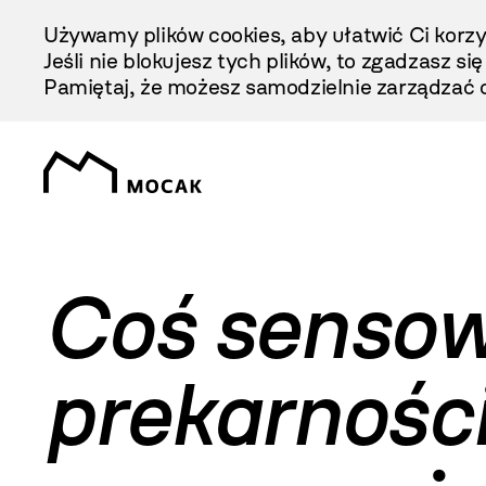
Przejdź
Używamy plików cookies, aby ułatwić Ci korzy
Do
Jeśli nie blokujesz tych plików, to zgadzasz si
Treści
Pamiętaj, że możesz samodzielnie zarządzać c
Coś sensow
prekarnośc