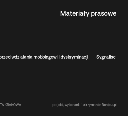
Materiały prasowe
przeciwdziałania mobbingowi i dyskryminacji
Sygnaliści
STA KRAKOWA
projekt, wykonanie i utrzymanie:
Bonjour.pl