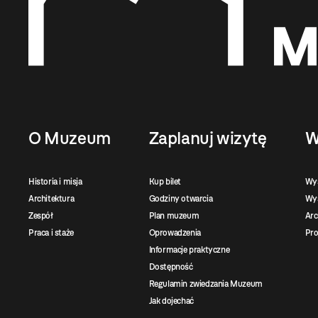
O Muzeum
Zaplanuj wizytę
W
Historia i misja
Kup bilet
Wy
Architektura
Godziny otwarcia
Wys
Zespół
Plan muzeum
Ar
Praca i staże
Oprowadzenia
Pro
Informacje praktyczne
Dostępność
Regulamin zwiedzania Muzeum
Jak dojechać