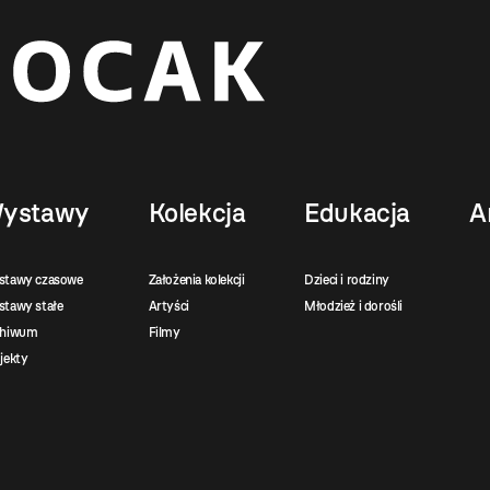
ystawy
Kolekcja
Edukacja
A
stawy czasowe
Założenia kolekcji
Dzieci i rodziny
tawy stałe
Artyści
Młodzież i dorośli
chiwum
Filmy
jekty