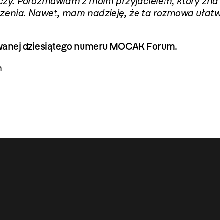
zeczy. Porozmawiam z moim przyjacielem, który zna
dzenia. Nawet, mam nadzieję, że ta rozmowa ułatw
kowanej dziesiątego numeru MOCAK Forum.
m