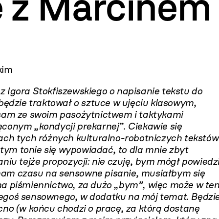
 z Marcinem
kim
 Igora Stokfiszewskiego o napisanie tekstu do
dzie traktował o sztuce w ujęciu klasowym,
 sam ze swoim pasożytnictwem i taktykami
ęconym „kondycji prekarnej”. Ciekawie się
rach tych różnych kulturalno-robotniczych tekstów
ym tonie się wypowiadać, to dla mnie zbyt
niu tejże propozycji: nie czuję, bym mógł powiedz
mam czasu na sensowne pisanie, musiałbym się
na piśmiennictwo, za dużo „bym”, więc może w te
zegoś sensownego, w dodatku na mój temat. Będzi
cno (w końcu chodzi o pracę, za którą dostanę