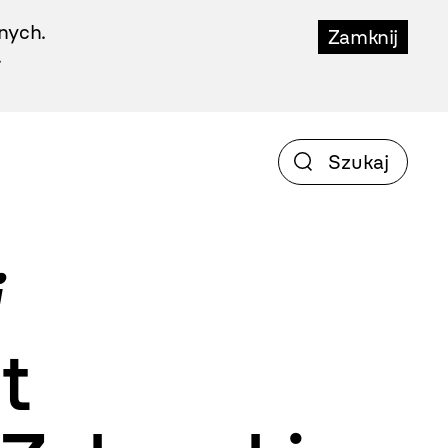
nych.
Zamknij
.
t