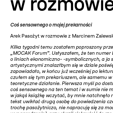
w rozmowie
Coś sensownego o mojej prekarności
Arek Pasożyt w rozmowie z Marcinem Zalews
Kilka tygodni temu zostałem poproszony przez
„MOCAK Forum”. Usłyszałem, że ten numer bę
o liniach ekonomiczno- -symbolicznych, a ja
artystycznymi znalazłbym się w dziale poświ
zapowiadało, w końcu już wcześniej po lektu
czułem się tym prekariuszem, ale samemu w t
teoretyczne działanie. Pierwsza myśl po dosta
coś sensownego na ten temat i w sumie nie 
w jakąś książkę wczytać, by mnie natchnęło 
tekst uwikłać drugą osobę do powiedzenia c
trochę pasożytniczo, nie napracuję się za mo