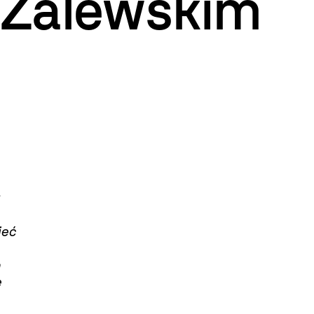
 Zalewskim
ieć
n
e