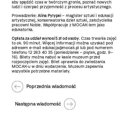
aby spędzić czas w twórczym gronie, poznać nowych
ludzi i czerpać przyjemność z procesu artystycznego.
Prowadzenie:
Alina Pylypei
– magister sztuki i edukacji
artystycznej, konserwatorka dzieł sztuki, założycielka
pracowni Noble. Współpracuje z MOCAK-iem jako
edukatorka.
Opłata za udział wynosi 5 zł od osoby
. Czas trwania zajęć
to ok. 90 minut. Więcej informacji można uzyskać pod
adresem e-mail edukacja@mocak.pl lub pod numerem
telefonu 12 263 40 35 (poniedziałek – piątek, godz. 9–
16). Bilety można nabyć w kasie muzeum przed
rozpoczęciem zajęć. Bilet uprawnia do zwiedzania
MOCAK-u w dniu wydarzenia. Muzeum zapewnia
wszystkie potrzebne materiały.
Poprzednia wiadomość
Następna wiadomość