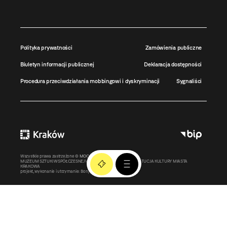
Polityka prywatności
Zamówienia publiczne
Biuletyn informacji publicznej
Deklaracja dostępności
Procedura przeciwdziałania mobbingowi i dyskryminacji
Sygnaliści
Wszystkie prawa zastrzeżone ©
MOCAK
2011-2026
MUZEUM SZTUKI WSPÓŁCZESNEJ W KRAKOWIE MOCAK – INSTYTUCJA KULTURY MIASTA
KRAKOWA
projekt, wykonanie i utrzymanie:
Bonjour.pl