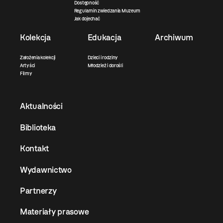
Dostępność
Regulamin zwiedzania Muzeum
Jak dojechać
Kolekcja
Edukacja
Archiwum
Założenia kolekcji
Dzieci i rodziny
Artyści
Młodzież i dorośli
Filmy
Aktualności
Biblioteka
Kontakt
Wydawnictwo
Partnerzy
Materiały prasowe