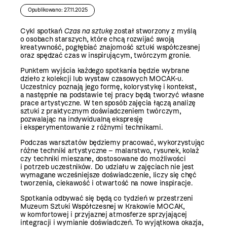
Opublikowano: 27.11.2025
Cykl spotkań
Czas na sztukę
został stworzony z myślą
o osobach starszych, które chcą rozwijać swoją
kreatywność, pogłębiać znajomość sztuki współczesnej
oraz spędzać czas w inspirującym, twórczym gronie.
Punktem wyjścia każdego spotkania będzie wybrane
dzieło z kolekcji lub wystaw czasowych MOCAK-u.
Uczestnicy poznają jego formę, kolorystykę i kontekst,
a następnie na podstawie tej pracy będą tworzyć własne
prace artystyczne. W ten sposób zajęcia łączą analizę
sztuki z praktycznym doświadczeniem twórczym,
pozwalając na indywidualną ekspresję
i eksperymentowanie z różnymi technikami.
Podczas warsztatów będziemy pracować, wykorzystując
różne techniki artystyczne – malarstwo, rysunek, kolaż
czy techniki mieszane, dostosowane do możliwości
i potrzeb uczestników. Do udziału w zajęciach nie jest
wymagane wcześniejsze doświadczenie, liczy się chęć
tworzenia, ciekawość i otwartość na nowe inspiracje.
Spotkania odbywać się będą co tydzień w przestrzeni
Muzeum Sztuki Współczesnej w Krakowie MOCAK,
w komfortowej i przyjaznej atmosferze sprzyjającej
integracji i wymianie doświadczeń. To wyjątkowa okazja,