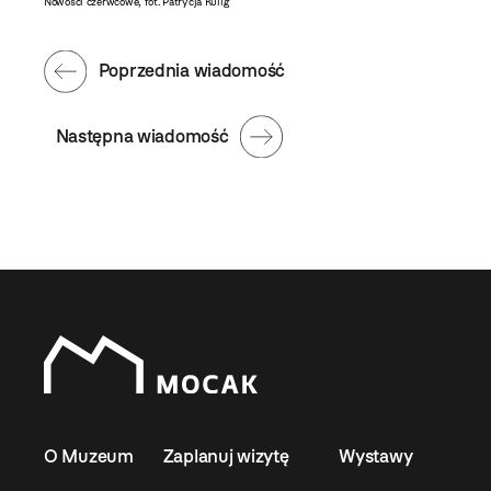
Nowości czerwcowe, fot. Patrycja Kulig
Poprzednia wiadomość
Następna wiadomość
O Muzeum
Zaplanuj wizytę
Wystawy