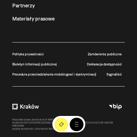
Partnerzy
Materiały prasowe
Polityka prywatności
Zamówienia publiczne
Biuletyn informacji publicznej
Deklaracja dostępności
Procedura przeciwdziałania mobbingowi i dyskryminacji
Sygnaliści
Wszystkie prawa zastrzeżone ©
MOCAK
2011-2026
MUZEUM SZTUKI WSPÓŁCZESNEJ W KRAKOWIE MOCAK – INSTYTUCJA KULTURY MIASTA
KRAKOWA
projekt, wykonanie i utrzymanie:
Bonjour.pl