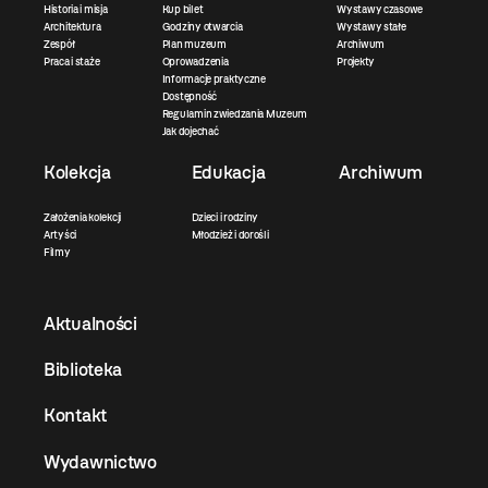
Historia i misja
Kup bilet
Wystawy czasowe
Architektura
Godziny otwarcia
Wystawy stałe
Zespół
Plan muzeum
Archiwum
Praca i staże
Oprowadzenia
Projekty
Informacje praktyczne
Dostępność
Regulamin zwiedzania Muzeum
Jak dojechać
Kolekcja
Edukacja
Archiwum
Założenia kolekcji
Dzieci i rodziny
Artyści
Młodzież i dorośli
Filmy
Aktualności
Biblioteka
Kontakt
Wydawnictwo