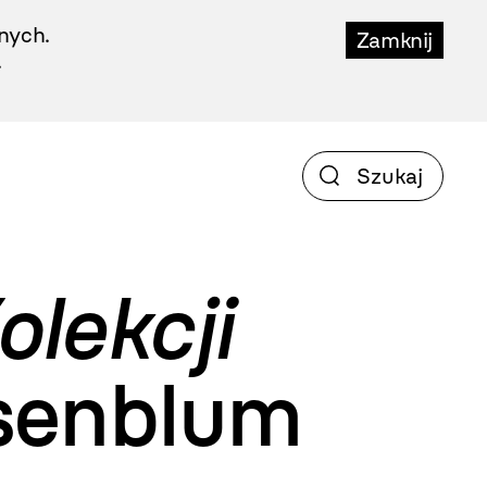
nych.
Zamknij
.
olekcji
senblum