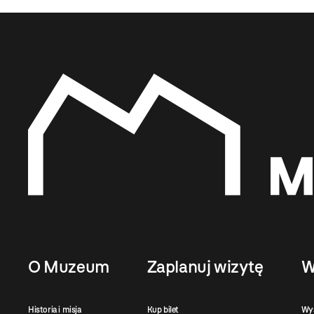
O Muzeum
Zaplanuj wizytę
W
Historia i misja
Kup bilet
Wy