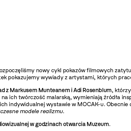
rozpoczęliśmy nowy cykl pokazów filmowych zatyt
ek pokazujemy wywiady z artystami, których prace
wiad z Markusem Munteanem i Adi Rosenblum
, którz
 na ich twórczość malarską, wymieniają źródła insp
ch indywidualnej wystawie w MOCAK-u. Obecnie d
czesne modele realizmu
.
audiowizualnej w godzinach otwarcia Muzeum
.