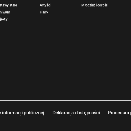
tawy stałe
Artyści
Młodzież i dorośli
chiwum
Filmy
jekty
n informacji publicznej
Deklaracja dostępności
Procedura 