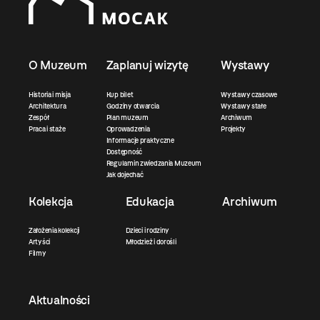
O Muzeum
Zaplanuj wizytę
Wystawy
Historia i misja
Kup bilet
Wystawy czasowe
Architektura
Godziny otwarcia
Wystawy stałe
Zespół
Plan muzeum
Archiwum
Praca i staże
Oprowadzenia
Projekty
Informacje praktyczne
Dostępność
Regulamin zwiedzania Muzeum
Jak dojechać
Kolekcja
Edukacja
Archiwum
Założenia kolekcji
Dzieci i rodziny
Artyści
Młodzież i dorośli
Filmy
Aktualności