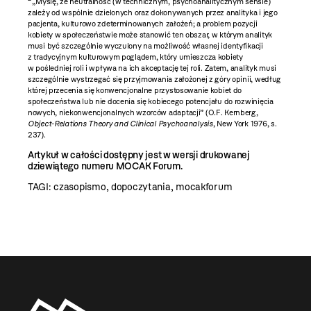
„Myślę, że neutralność (w technicznym, psychoanalitycznym sensie)
zależy od wspólnie dzielonych oraz dokonywanych przez analityka i jego
pacjenta, kulturowo zdeterminowanych założeń; a problem pozycji
kobiety w społeczeństwie może stanowić ten obszar, w którym analityk
musi być szczególnie wyczulony na możliwość własnej identyfikacji
z tradycyjnym kulturowym poglądem, który umieszcza kobiety
w pośledniej roli i wpływa na ich akceptację tej roli. Zatem, analityk musi
szczególnie wystrzegać się przyjmowania założonej z góry opinii, według
której przecenia się konwencjonalne przystosowanie kobiet do
społeczeństwa lub nie docenia się kobiecego potencjału do rozwinięcia
nowych, niekonwencjonalnych wzorców adaptacji” (O.F. Kernberg,
Object-Relations Theory and Clinical Psychoanalysis
, New York 1976, s.
237).
Artykuł w całości dostępny jest w wersji drukowanej
dziewiątego numeru MOCAK Forum.
TAGI:
czasopismo
,
dopoczytania
,
mocakforum