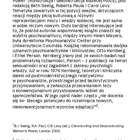
Power
(Konstrukcja i dekonstrukcja kobiecej mocy), pod
redakcją Beth Seelig, Roberta Paula i Carol Levy.
Tematyka zawartych w tej pozycji esejów, dotyczących
relacji między płcią kulturową a różnymi
reprezentacjami mocy i władzy kobiecej, nie jest sama
w sobie niczym nowym. Dużo bardziej interesujące jest
to, że pośród autorów wspomnianej książki znaleźli się
wybitni psychoanalitycy, między innymi Helen Meyers,
była dyrektorka Psychoanalytic Center przy
Uniwersytecie Columbia. Książkę rekomendowała dwójka
uznanych psychoanalityków i klinicystów, Otto Kernberg
i Ethel Person. Kernberg znany jest ze swoich badań nad
problematyką tożsamości, Person – z publikacji na temat
seksualności oraz zagadnień z zakresu psychologii
władzy. Już w roku 1976 Kernberg, teoretyk i klinicysta
daleki od postmodernistycznego relatywizmu
w psychoanalizie, przestrzegał przed bezkrytycznym
przyjmowaniem, a zwłaszcza przecenianiem tezy
o konwencjonalnym przystosowaniu kobiet do
społeczeństwa. W jego opinii nader często „nie docenia
się ko- biecego potencjału do rozwinięcia nowych,
2
niekonwencjonalnych wzorców adaptacji”
.
1
B.J. Seelig, R.A. Paul, C.B. Levy (ed.),
Constructing and Deconstructing
Woman’s Power
, London 2002.
2