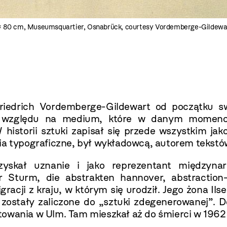
60 × 80 cm, Museumsquartier, Osnabrück, courtesy Vordemberge-Gildewa
iedrich Vordemberge-Gildewart od początku swo
ez względu na medium, które w danym momenc
W historii sztuki zapisał się przede wszystkim ja
ia typograficzne, był wykładowcą, autorem tekstów
zyskał uznanie i jako reprezentant międzyn
r Sturm, die abstrakten hannover, abstraction
acji z kraju, w którym się urodził. Jego żona Il
ostały zaliczone do „sztuki zdegenerowanej”. Do
towania w Ulm. Tam mieszkał aż do śmierci w 1962 