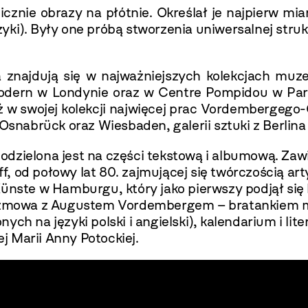
znie obrazy na płótnie. Określał je najpierw mian
ki). Były one próbą stworzenia uniwersalnej struk
a znajdują się w najważniejszych kolekcjach mu
odern w Londynie oraz w Centre Pompidou w P
też w swojej kolekcji najwięcej prac Vordembergeg
abrück oraz Wiesbaden, galerii sztuki z Berlina 
odzielona jest na części tekstową i albumową. Za
, od połowy lat 80. zajmującej się twórczością ar
 Künste w Hamburgu, który jako pierwszy podjął s
 rozmowa z Augustem Vordembergem – bratankiem m
ych na języki polski i angielski), kalendarium i l
ej Marii Anny Potockiej.