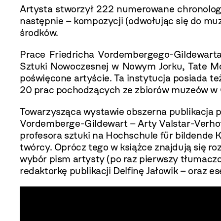
Artysta stworzył 222 numerowane chronologic
następnie – kompozycji (odwołując się do muzy
środków.
Prace Friedricha Vordembergego-Gildewart
Sztuki Nowoczesnej w Nowym Jorku, Tate M
poświęcone artyście. Ta instytucja posiada 
20 prac pochodzących ze zbiorów muzeów w Osn
Towarzysząca wystawie obszerna publikacja p
Vordemberge-Gildewart – Arty Valstar-Verhoff
profesora sztuki na Hochschule für bildende
twórcy. Oprócz tego w książce znajdują się
wybór pism artysty (po raz pierwszy tłumaczon
redaktorkę publikacji Delfinę Jałowik – oraz es