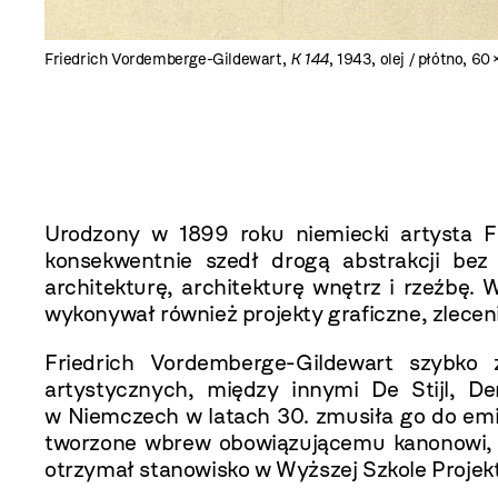
Friedrich Vordemberge-Gildewart,
K 144
, 1943, olej / płótno, 
Urodzony w 1899 roku niemiecki artysta Fr
konsekwentnie szedł drogą abstrakcji b
architekturę, architekturę wnętrz i rzeźbę. 
wykonywał również projekty graficzne, zlecen
Friedrich Vordemberge-Gildewart szybko 
artystycznych, między innymi De Stijl, De
w Niemczech w latach 30. zmusiła go do emigr
tworzone wbrew obowiązującemu kanonowi, z
otrzymał stanowisko w Wyższej Szkole Projek