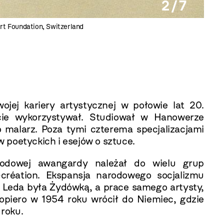
2 / 7
rt Foundation, Switzerland
Fried
Founda
jej kariery artystycznej w połowie lat 20.
ie wykorzystywał. Studiował w Hanowerze
ko malarz. Poza tymi czterema specjalizacjami
 poetyckich i esejów o sztuce.
arodowej awangardy należał do wielu grup
-création. Ekspansja narodowego socjalizmu
se Leda była Żydówką, a prace samego artysty,
piero w 1954 roku wrócił do Niemiec, gdzie
roku.