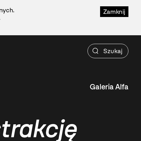
nych.
Zamknij
.
Galeria Alfa
trakcję