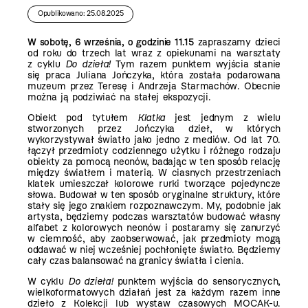
Opublikowano: 25.08.2025
W sobotę, 6 września, o godzinie 11.15
zapraszamy dzieci
od roku do trzech lat wraz z opiekunami na warsztaty
z cyklu
Do dzieła!
Tym razem punktem wyjścia stanie
się praca Juliana Jończyka, która została podarowana
muzeum przez Teresę i Andrzeja Starmachów. Obecnie
można ją podziwiać na stałej ekspozycji.
Obiekt pod tytułem
Klatka
jest jednym z wielu
stworzonych przez Jończyka dzieł, w których
wykorzystywał światło jako jedno z mediów. Od lat 70.
łączył przedmioty codziennego użytku i różnego rodzaju
obiekty za pomocą neonów, badając w ten sposób relację
między światłem i materią. W ciasnych przestrzeniach
klatek umieszczał kolorowe rurki tworzące pojedyncze
słowa. Budował w ten sposób oryginalne struktury, które
stały się jego znakiem rozpoznawczym. My, podobnie jak
artysta, będziemy podczas warsztatów budować własny
alfabet z kolorowych neonów i postaramy się zanurzyć
w ciemność, aby zaobserwować, jak przedmioty mogą
oddawać w niej wcześniej pochłonięte światło. Będziemy
cały czas balansować na granicy światła i cienia.
W cyklu
Do dzieła!
punktem wyjścia do sensorycznych,
wielkoformatowych działań jest za każdym razem inne
dzieło z Kolekcji lub wystaw czasowych MOCAK-u.