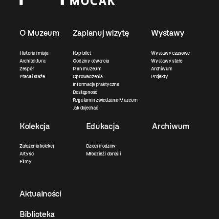
O Muzeum
Zaplanuj wizytę
Wystawy
Historia i misja
Kup bilet
Wystawy czasowe
Architektura
Godziny otwarcia
Wystawy stałe
Zespół
Plan muzeum
Archiwum
Praca i staże
Oprowadzenia
Projekty
Informacje praktyczne
Dostępność
Regulamin zwiedzania Muzeum
Jak dojechać
Kolekcja
Edukacja
Archiwum
Założenia kolekcji
Dzieci i rodziny
Artyści
Młodzież i dorośli
Filmy
Aktualności
Biblioteka