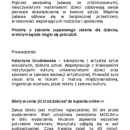
Poprzez swobodną zabawę ze zróżnicowanymi,
nieoczywistymi materiałami dzieci zdobywają swoje
pierwsze doświadczenia w świecie sztuki. Wspólna
zabawa odbywa się w bezpiecznej przestrzeni,
w obecności wspierających rodziców i opiekunów.
Prosimy o zabranie zapasowego ubrania dla dziecka,
w którym będzie mogło się pobrudzić.
Prowadzenie:
Katarzyna Grudniewska
– edukatorka i artystka sztuk
wizualnych, doktora sztuki. Współpracuje z krakowskimi
instytucjami kultury, uniwersytetami dzieci oraz
szkołami w zakresie edukacji artystycznej. Prowadzi kurs
visual arts w liceum z maturą międzynarodową.
Organizuje wystawy, pisze teksty z zakresu kultury.
Bilety w cenie 20 zł od dziecka* do kupienia
online >>
Zakup biletu jest możliwy najwcześniej 30 dni przed
wydarzeniem. Bilet umożliwia zwiedzenie MOCAK-u
w dniu wydarzenia. Muzeum zapewnia wszystkie
potrzebne materiały. Warsztaty odbędą się w sali
audiowizualnej. Czas trwania zajęć to 45 minut.