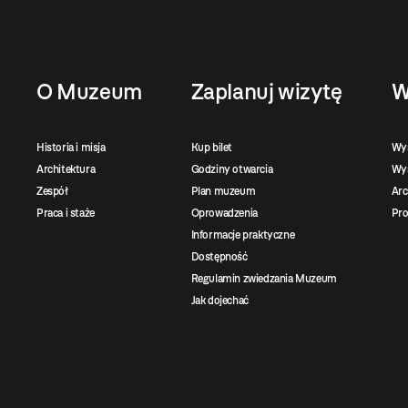
O Muzeum
Zaplanuj wizytę
W
Historia i misja
Kup bilet
Wy
Architektura
Godziny otwarcia
Wys
Zespół
Plan muzeum
Ar
Praca i staże
Oprowadzenia
Pro
Informacje praktyczne
Dostępność
Regulamin zwiedzania Muzeum
Jak dojechać