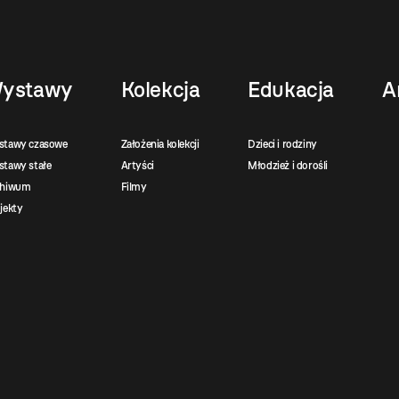
ystawy
Kolekcja
Edukacja
A
stawy czasowe
Założenia kolekcji
Dzieci i rodziny
tawy stałe
Artyści
Młodzież i dorośli
chiwum
Filmy
jekty