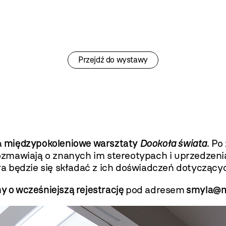
Przejdź do wystawy
a
międzypokoleniowe warsztaty
Dookoła świata
. Po
zmawiają o znanych im stereotypach i uprzedzen
będzie się składać z ich doświadczeń dotyczących 
y o wcześniejszą rejestrację
pod adresem
smyla@m