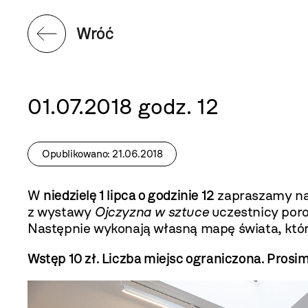
Wróć
01.07.2018 godz. 12
Opublikowano: 21.06.2018
W
niedzielę 1 lipca o godzinie 12
zapraszamy n
z wystawy
Ojczyzna w sztuce
uczestnicy poro
Następnie wykonają własną mapę świata, która 
Wstęp 10 zł. Liczba miejsc ograniczona. Prosim