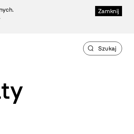
nych.
Zamknij
.
aty