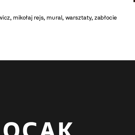
wicz
,
mikołaj rejs
,
mural
,
warsztaty
,
zabłocie