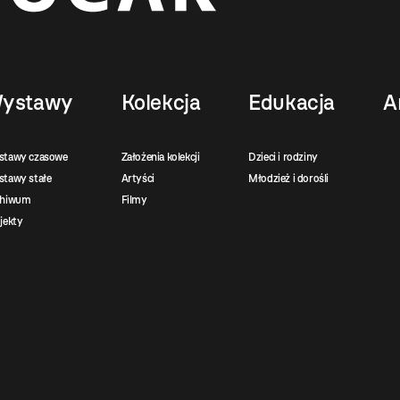
ystawy
Kolekcja
Edukacja
A
stawy czasowe
Założenia kolekcji
Dzieci i rodziny
tawy stałe
Artyści
Młodzież i dorośli
chiwum
Filmy
jekty