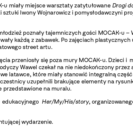
K-u miały miejsce warsztaty zatytułowane
Drogi d
i sztuki Iwony Wojnarowicz i pomysłodawczyni proje
 młodzież poznały tajemniczych gości MOCAK-u – W
owały każdą z zabawek. Po zajęciach plastycznych
atowego street artu.
jęcia przeniosły się poza mury MOCAK-u. Dzieci i 
 słodyczy Wawel czekał na nie niedokończony przez 
we latawce, które miały stanowić integralną część g
 uczestnicy uzupełnili brakujące elementy na rysu
e przedstawione na muralu.
lu edukacyjnego
Her/My/His/story
, organizowane
ntującej wydarzenie.