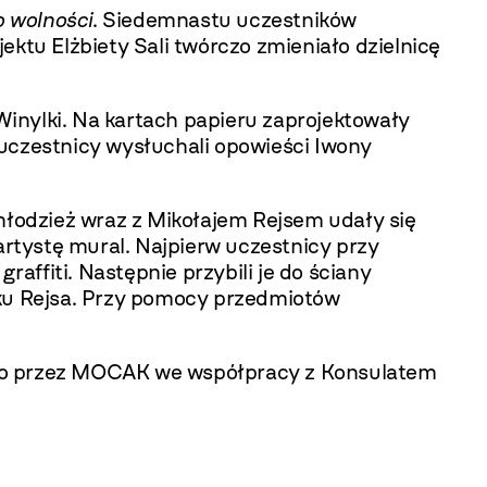
o wolności
. Siedemnastu uczestników
ktu Elżbiety Sali twórczo zmieniało dzielnicę
inylki. Na kartach papieru zaprojektowały
 uczestnicy wysłuchali opowieści Iwony
młodzież wraz z Mikołajem Rejsem udały się
artystę mural. Najpierw uczestnicy przy
raffiti. Następnie przybili je do ściany
nku Rejsa. Przy pomocy przedmiotów
go przez MOCAK we współpracy z Konsulatem