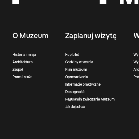
O Muzeum
Zaplanuj wizytę
W
Historia i misja
Kup bilet
Wy
Architektura
Godziny otwarcia
Wys
Zespół
Plan muzeum
Ar
Praca i staże
Oprowadzenia
Pro
Informacje praktyczne
Dostępność
Regulamin zwiedzania Muzeum
Jak dojechać