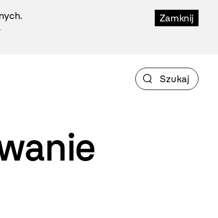
nych.
Zamknij
.
wanie