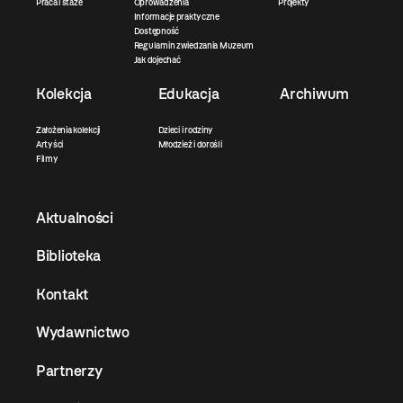
Praca i staże
Oprowadzenia
Projekty
Informacje praktyczne
Dostępność
Regulamin zwiedzania Muzeum
Jak dojechać
Kolekcja
Edukacja
Archiwum
Założenia kolekcji
Dzieci i rodziny
Artyści
Młodzież i dorośli
Filmy
Aktualności
Biblioteka
Kontakt
Wydawnictwo
Partnerzy