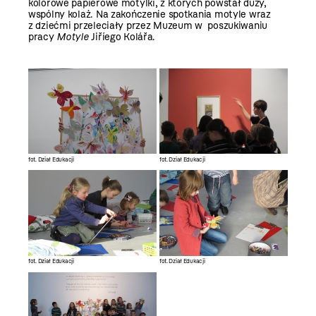
kolorowe papierowe motylki, z których powstał duży,
wspólny kolaż. Na zakończenie spotkania motyle wraz
z dziećmi przeleciały przez Muzeum w poszukiwaniu
pracy
Motyle
Jiříego Kolářa.
fot. Dział Edukacji
fot. Dział Edukacji
fot. Dział Edukacji
fot. Dział Edukacji