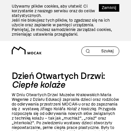
Przejdź
Używamy plików cookies, aby ułatwić Ci
Do
Zamknij
korzystanie z naszego serwisu oraz do celów
Treści
statystycznych.
Jeśli nie blokujesz tych plików, to zgadzasz się na ich
użycie oraz zapisanie w pamięci urządzenia.
Pamiętaj, że możesz samodzielnie zarządzać cookies,
zmieniając ustawienia przeglądarki.
Dzień Otwartych Drzwi:
Ciepłe kolaże
W Dniu Otwartych Drzwi Muzeów Krakowskich Maria
Wegenke z Działu Edukacji zaprosiła dzieci oraz rodziców
do odkrywania przestrzeni MOCAK-u oraz do zapoznania
się z wystawą Jiříego Kolářa
Kolaż z łasiczką
. Przygoda
rozpoczęła się od odkrywania nowych słów związanych
z techniką kolażu – tak jak „muchlaż”, „rolaż” oraz
„interkolaż”. Po zwiedzeniu wystawy dzieci stworzyły
niepowtarzalne, pełne ciepła prace plastyczne. Były to