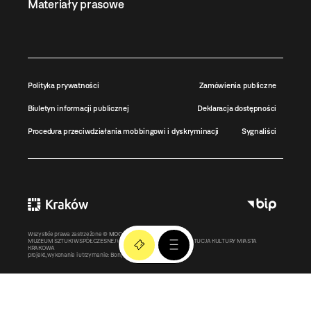
Materiały prasowe
Polityka prywatności
Zamówienia publiczne
Biuletyn informacji publicznej
Deklaracja dostępności
Procedura przeciwdziałania mobbingowi i dyskryminacji
Sygnaliści
Wszystkie prawa zastrzeżone ©
MOCAK
2011-2026
MUZEUM SZTUKI WSPÓŁCZESNEJ W KRAKOWIE MOCAK – INSTYTUCJA KULTURY MIASTA
KRAKOWA
projekt, wykonanie i utrzymanie:
Bonjour.pl