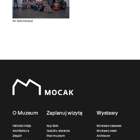
fot. Dział Edukacji
O Muzeum
Zaplanuj wizytę
Wystawy
Historia i misja
Kup bilet
Wystawy czasowe
Architektura
Godziny otwarcia
Wystawy stałe
Zespół
Plan muzeum
Archiwum