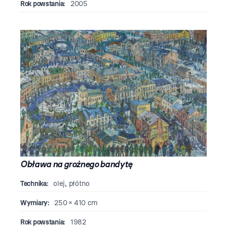
Rok powstania:
2005
Obława na groźnego bandytę
Technika:
olej, płótno
Wymiary:
250 × 410 cm
Rok powstania:
1982