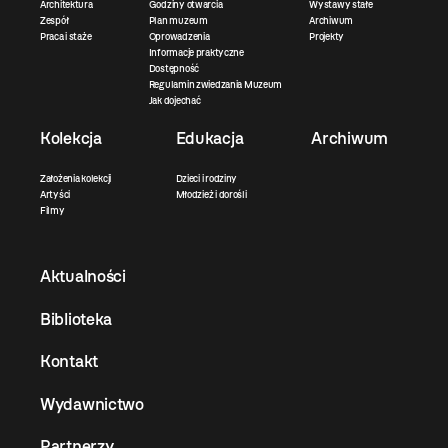
Architektura
Godziny otwarcia
Wystawy stałe
Zespół
Plan muzeum
Archiwum
Praca i staże
Oprowadzenia
Projekty
Informacje praktyczne
Dostępność
Regulamin zwiedzania Muzeum
Jak dojechać
Kolekcja
Edukacja
Archiwum
Założenia kolekcji
Dzieci i rodziny
Artyści
Młodzież i dorośli
Filmy
Aktualności
Biblioteka
Kontakt
Wydawnictwo
Partnerzy