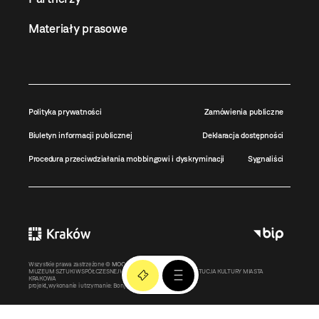
Materiały prasowe
Polityka prywatności
Zamówienia publiczne
Biuletyn informacji publicznej
Deklaracja dostępności
Procedura przeciwdziałania mobbingowi i dyskryminacji
Sygnaliści
Wszystkie prawa zastrzeżone ©
MOCAK
2011-2026
MUZEUM SZTUKI WSPÓŁCZESNEJ W KRAKOWIE MOCAK – INSTYTUCJA KULTURY MIASTA
KRAKOWA
projekt, wykonanie i utrzymanie:
Bonjour.pl