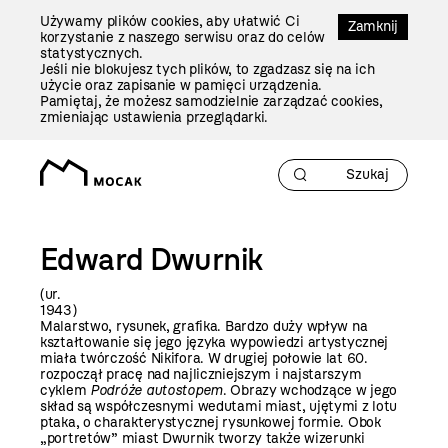
Przejdź
Używamy plików cookies, aby ułatwić Ci
Do
Zamknij
korzystanie z naszego serwisu oraz do celów
Treści
statystycznych.
Jeśli nie blokujesz tych plików, to zgadzasz się na ich
użycie oraz zapisanie w pamięci urządzenia.
Pamiętaj, że możesz samodzielnie zarządzać cookies,
zmieniając ustawienia przeglądarki.
Edward Dwurnik
(ur.
194
Malarstwo, rysunek, grafika. Bardzo duży wpływ na
kształtowanie się jego języka wypowiedzi artystycznej
miała twórczość Nikifora. W drugiej połowie lat 60.
rozpoczął pracę nad najliczniejszym i najstarszym
cyklem
Podróże autostopem
. Obrazy wchodzące w jego
skład są współczesnymi wedutami miast, ujętymi z lotu
ptaka, o charakterystycznej rysunkowej formie. Obok
„portretów” miast Dwurnik tworzy także wizerunki