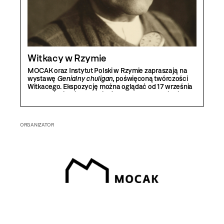
Witkacy w Rzymie
MOCAK oraz Instytut Polski w Rzymie zapraszają na
wystawę
Genialny chuligan
, poświęconą twórczości
Witkacego. Ekspozycję można oglądać od 17 września
do 31 października. Wernisaż wystawy odbędzie się 17
września o godzinie 20.00 w Instytucie Polskim
w Rzymie.
ORGANIZATOR