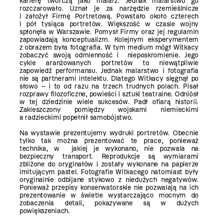
karierę twórczą jako malarz. Jednak malarstwo go
rozczarowało. Uznał je za narzędzie rzemieślnicze
i założył Firmę Portretową. Powstało około czterech
i pół tysiąca portretów. Większość w czasie wojny
spłonęła w Warszawie. Pomysł Firmy oraz jej regulamin
zapowiadają konceptualizm. Kolejnym eksperymentem
z obrazem była fotografia. W tym medium mógł Witkacy
zobaczyć swoją odmienność i nieposkromienie. Jego
cykle aranżowanych portretów to niewątpliwie
zapowiedź performansu. Jednak malarstwo i fotografia
nie są partnerami intelektu. Dlatego Witkacy sięgnął po
słowo – i to od razu na trzech trudnych polach. Pisał
rozprawy filozoficzne, powieści i sztuki teatralne. Odniósł
w tej dziedzinie wiele sukcesów. Padł ofiarą historii.
Zakleszczony pomiędzy wojskami niemieckimi
a radzieckimi popełnił samobójstwo.
Na wystawie prezentujemy wydruki portretów. Obecnie
tylko tak można prezentować te prace, ponieważ
technika, w jakiej je wykonano, nie pozwala na
bezpieczny transport. Reprodukcje są wymiarami
zbliżone do oryginałów i zostały wykonane na papierze
imitującym pastel. Fotografie Witkacego natomiast były
oryginalnie odbijane stykowo z niedużych negatywów.
Ponieważ przepisy konserwatorskie nie pozwalają na ich
prezentowanie w świetle wystarczająco mocnym do
zobaczenia detali, pokazywane są w dużych
powiększeniach.