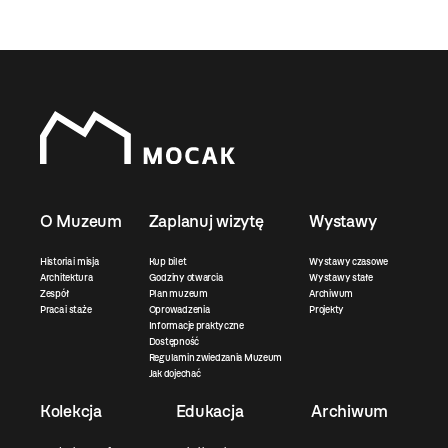
O Muzeum
Zaplanuj wizytę
Wystawy
Historia i misja
Kup bilet
Wystawy czasowe
Architektura
Godziny otwarcia
Wystawy stałe
Zespół
Plan muzeum
Archiwum
Praca i staże
Oprowadzenia
Projekty
Informacje praktyczne
Dostępność
Regulamin zwiedzania Muzeum
Jak dojechać
Kolekcja
Edukacja
Archiwum