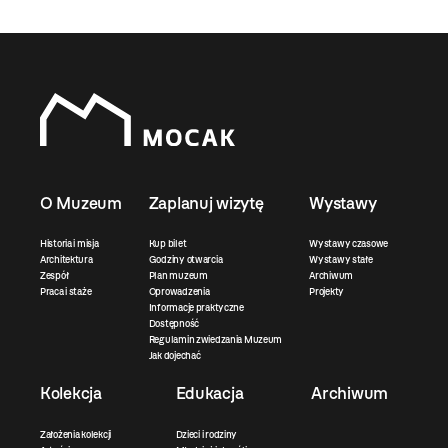
O Muzeum
Zaplanuj wizytę
Wystawy
Historia i misja
Kup bilet
Wystawy czasowe
Architektura
Godziny otwarcia
Wystawy stałe
Zespół
Plan muzeum
Archiwum
Praca i staże
Oprowadzenia
Projekty
Informacje praktyczne
Dostępność
Regulamin zwiedzania Muzeum
Jak dojechać
Kolekcja
Edukacja
Archiwum
Założenia kolekcji
Dzieci i rodziny