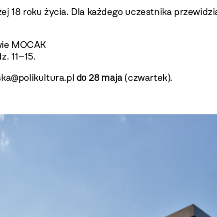
ej 18 roku życia. Dla każdego uczestnika przewidz
owie MOCAK
z. 11–15.
ska@polikultura.pl
do 28 maja
(czwartek).