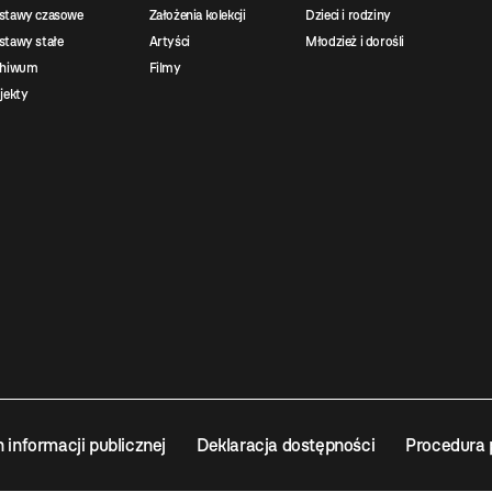
stawy czasowe
Założenia kolekcji
Dzieci i rodziny
tawy stałe
Artyści
Młodzież i dorośli
chiwum
Filmy
jekty
n informacji publicznej
Deklaracja dostępności
Procedura 