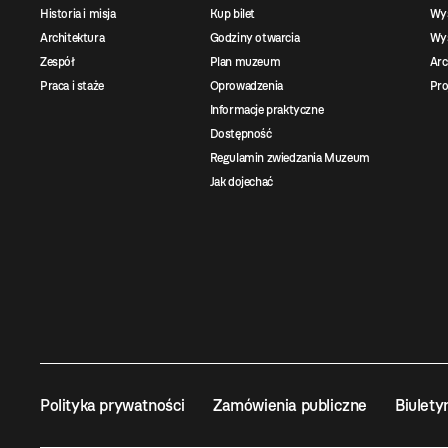
Historia i misja
Kup bilet
Wy
Architektura
Godziny otwarcia
Wys
Zespół
Plan muzeum
Ar
Praca i staże
Oprowadzenia
Pro
Informacje praktyczne
Dostępność
Regulamin zwiedzania Muzeum
Jak dojechać
Polityka prywatności
Zamówienia publiczne
Biulety