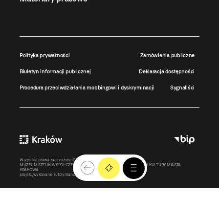
Polityka prywatności
Zamówienia publiczne
Biuletyn informacji publicznej
Deklaracja dostępności
Procedura przeciwdziałania mobbingowi i dyskryminacji
Sygnaliści
Wszystkie prawa zastrzeżone ©
MOCAK
2011-2026
MUZEUM SZTUKI WSPÓŁCZESNEJ W KRAKOWIE MOCAK – INSTYTUCJA KULTURY MIASTA
KRAKOWA
projekt, wykonanie i utrzymanie:
Bonjour.pl