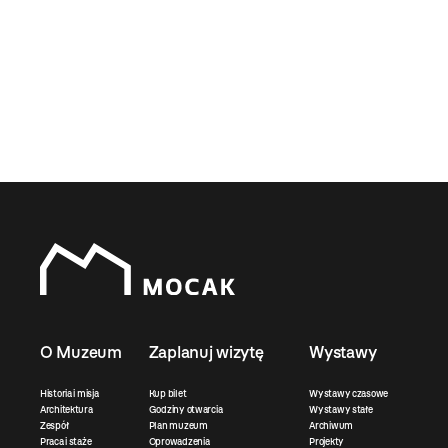
O Muzeum
Zaplanuj wizytę
Wystawy
Historia i misja
Kup bilet
Wystawy czasowe
Architektura
Godziny otwarcia
Wystawy stałe
Zespół
Plan muzeum
Archiwum
Praca i staże
Oprowadzenia
Projekty