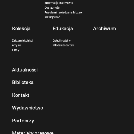
Informacje praktyczne
Dostępność
Regulamin zwiedzania Muzeum
Jak dojechać
Kolekcja
Edukacja
Archiwum
Założenia kolekcji
Dzieci i rodziny
Artyści
Młodzież i dorośli
Filmy
Aktualności
Biblioteka
Kontakt
Wydawnictwo
Partnerzy
Materiały prasowe