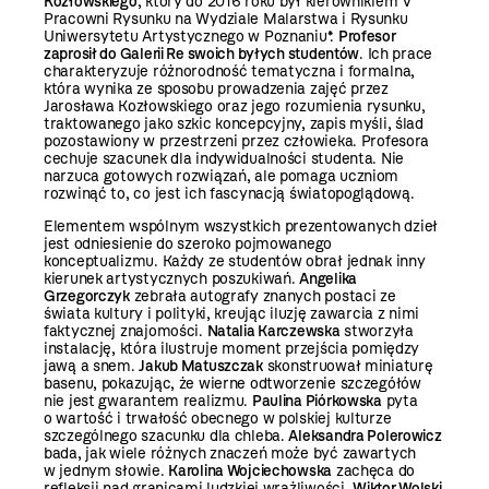
Kozłowskiego
, który do 2016 roku był kierownikiem V
Pracowni Rysunku na Wydziale Malarstwa i Rysunku
Uniwersytetu Artystycznego w Poznaniu*.
Profesor
zaprosił do Galerii Re swoich byłych studentów
. Ich prace
charakteryzuje różnorodność tematyczna i formalna,
która wynika ze sposobu prowadzenia zajęć przez
Jarosława Kozłowskiego oraz jego rozumienia rysunku,
traktowanego jako szkic koncepcyjny, zapis myśli, ślad
pozostawiony w przestrzeni przez człowieka. Profesora
cechuje szacunek dla indywidualności studenta. Nie
narzuca gotowych rozwiązań, ale pomaga uczniom
rozwinąć to, co jest ich fascynacją światopoglądową.
Elementem wspólnym wszystkich prezentowanych dzieł
jest odniesienie do szeroko pojmowanego
konceptualizmu. Każdy ze studentów obrał jednak inny
kierunek artystycznych poszukiwań.
Angelika
Grzegorczyk
zebrała autografy znanych postaci ze
świata kultury i polityki, kreując iluzję zawarcia z nimi
faktycznej znajomości.
Natalia Karczewska
stworzyła
instalację, która ilustruje moment przejścia pomiędzy
jawą a snem.
Jakub Matuszczak
skonstruował miniaturę
basenu, pokazując, że wierne odtworzenie szczegółów
nie jest gwarantem realizmu.
Paulina Piórkowska
pyta
o wartość i trwałość obecnego w polskiej kulturze
szczególnego szacunku dla chleba.
Aleksandra Polerowicz
bada, jak wiele różnych znaczeń może być zawartych
w jednym słowie.
Karolina Wojciechowska
zachęca do
refleksji nad granicami ludzkiej wrażliwości.
Wiktor Wolski