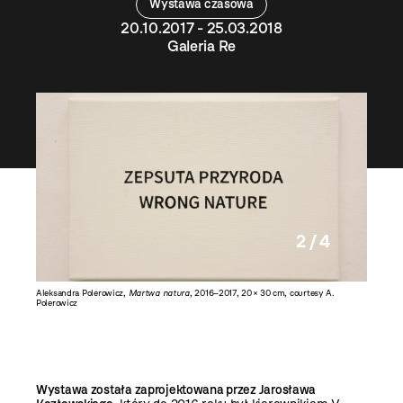
Wystawa czasowa
20.10.2017 - 25.03.2018
Galeria Re
2 / 4
Aleksandra Polerowicz,
Martwa natura
, 2016–2017, 20 × 30 cm, courtesy A.
Jakub Ma
Polerowicz
(Basen)
,
Wystawa została zaprojektowana przez Jarosława