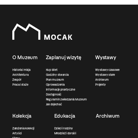
O Muzeum
Zaplanuj wizytę
Wystawy
Historia i misja
Kup bilet
Wystawy czasowe
Architektura
Godziny otwarcia
Wystawy stałe
Zespół
Plan muzeum
Archiwum
Praca i staże
Oprowadzenia
Projekty
Informacje praktyczne
Dostępność
Regulamin zwiedzania Muzeum
Jak dojechać
Kolekcja
Edukacja
Archiwum
Założenia kolekcji
Dzieci i rodziny
Artyści
Młodzież i dorośli