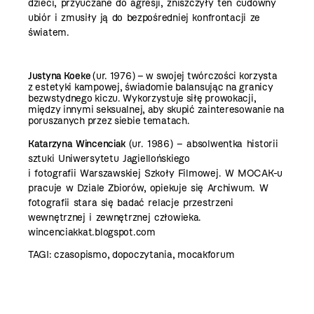
dzieci, przyuczane do agresji, zniszczyły ten cudowny
ubiór i zmusiły ją do bezpośredniej konfrontacji ze
światem.
Justyna Koeke
(ur. 1976) – w swojej twórczości korzysta
z estetyki kampowej, świadomie balansując na granicy
bezwstydnego kiczu. Wykorzystuje siłę prowokacji,
między innymi seksualnej, aby skupić zainteresowanie na
poruszanych przez siebie tematach.
Katarzyna Wincenciak
(ur. 1986) – absolwentka
historii
sztuki Uniwersytetu Jagiellońskiego
i fotografii Warszawskiej Szkoły Filmowej. W ­MOCAK-u
pracuje w Dziale Zbiorów, opiekuje się Archiwum.
W
fotografii stara się badać relacje przestrzeni
wewnętrznej i zewnętrznej człowieka.
wincenciakkat.blogspot.com
TAGI:
czasopismo
,
dopoczytania
,
mocakforum