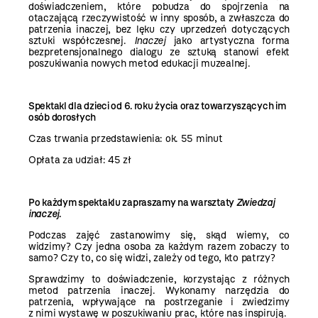
doświadczeniem, które pobudza do spojrzenia na
otaczającą rzeczywistość w inny sposób, a zwłaszcza do
patrzenia inaczej, bez lęku czy uprzedzeń dotyczących
sztuki współczesnej.
Inaczej
jako artystyczna forma
bezpretensjonalnego dialogu ze sztuką stanowi efekt
poszukiwania nowych metod edukacji muzealnej.
Spektakl dla dzieci od 6. roku życia oraz towarzyszących im
osób dorosłych
Czas trwania przedstawienia: ok. 55 minut
Opłata za udział: 45 zł
Po każdym spektaklu zapraszamy na warsztaty
Zwiedzaj
inaczej
.
Podczas zajęć zastanowimy się, skąd wiemy, co
widzimy? Czy jedna osoba za każdym razem zobaczy to
samo? Czy to, co się widzi, zależy od tego, kto patrzy?
Sprawdzimy to doświadczenie, korzystając z różnych
metod patrzenia inaczej. Wykonamy narzędzia do
patrzenia, wpływające na postrzeganie i zwiedzimy
z nimi wystawę w poszukiwaniu prac, które nas inspirują.