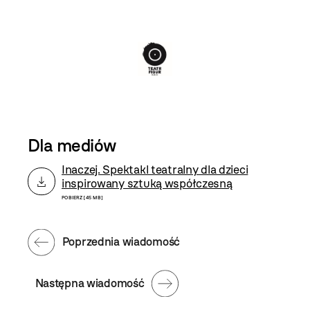
Dla mediów
Inaczej. Spektakl teatralny dla dzieci
inspirowany sztuką współczesną
POBIERZ [45 MB]
Poprzednia wiadomość
Następna wiadomość