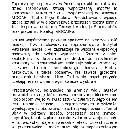
Zapraszamy na pierwszy w Polsce spektakl teatralny dla
dzieci inspirowany sztuką współczesną!
Inaczej
to
koprodukcja Muzeum Sztuki Współczesnej w Krakowie
MOCAK i Teatru Figur Kraków. Przedstawienie wpisuje
dzieła sztuki w wielozmysłową przestrzeń teatru formy.
Jest inspirowane darem Teresy i Andrzeja Starmachów
oraz pracami z Kolekcji MOCAK-u.
Sztuka współczesna pozwala spojrzeć na rzeczywistość
inaczej. Trzy naukowczynie reprezentujące Instytut
Patrzenia Inaczej (IPI) zapraszają na wspólną ekspedycję
badawczą do świata wyobraźni. Razem z nimi
zabłądzimy w labiryncie w drodze do nibylandów,
spotkamy w niesamowitym lesie tajemniczą Pramatkę,
ruszymy tropem śmieciowego herszta Królika
Metalowca, a także poznamy, nie zawsze grzeczne,
mieszkanki Lombardu Liter. Te i wiele innych przygód
czekają na nas w cieniowym świecie wyobraźni…
Przedstawienie, balansując na granicy wielu nurtów,
prowadzi narrację, która pozwala młodym odbiorczyniom
i odbiorcom wejść w świat sztuk wizualnych. Jego celem
jest ukazanie radości i nieograniczonych możliwości
wynikających z obcowania ze sztuką współczesną. Temat
ujęty w dojrzały sposób, przestrzeń pełna symboli
i cytatów, fabuła wpleciona między improwizacje zespołu
– to wszystko daje uniwersalny efekt. Uczestniczenie
w przedstawieniu może stać się wielopokoleniowym