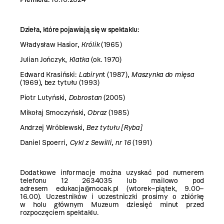
Dzieła, które pojawiają się w spektaklu:
Władysław Hasior,
Królik
(1965)
Julian Jończyk,
Klatka
(ok. 1970)
Edward Krasiński:
Labiryn
t (1987),
Maszynka do mięsa
(1969), bez tytułu
(1993)
Piotr Lutyński,
Dobrostan
(2005)
Mikołaj Smoczyński,
Obraz
(1985)
Andrzej Wróblewski,
Bez tytułu [Ryba]
Daniel Spoerri,
Cykl z Sewilli, nr 16
(1991)
Dodatkowe informacje można uzyskać pod numerem
telefonu 12 2634035 lub mailowo pod
adresem
edukacja@mocak.pl
(wtorek–piątek, 9.00–
16.00). Uczestników i uczestniczki prosimy o zbiórkę
w holu głównym Muzeum dziesięć minut przed
rozpoczęciem spektaklu.