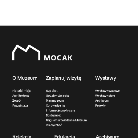
O Muzeum
Zaplanuj wizytę
Wystawy
Historia i misja
Kup bilet
Wystawy czasowe
Architektura
Godziny otwarcia
Wystawy stałe
Zespół
Plan muzeum
Archiwum
Praca i staże
Oprowadzenia
Projekty
Informacje praktyczne
Dostępność
Regulamin zwiedzania Muzeum
Jak dojechać
Kolekcja
Edukacja
Archiwum