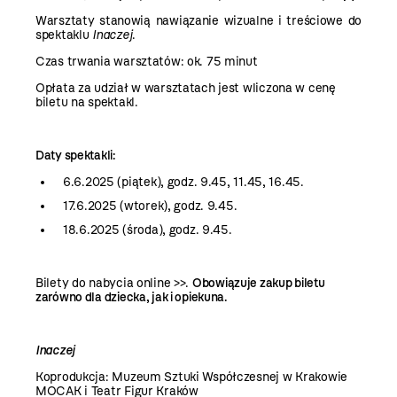
Warsztaty stanowią nawiązanie wizualne i treściowe do
spektaklu
Inaczej
.
Czas trwania warsztatów: ok. 75 minut
Opłata za udział w warsztatach jest wliczona w cenę
biletu na spektakl.
Daty spektakli:
6.6.2025 (piątek), godz.
9.45
,
11.45
,
16.45
.
17.6.2025 (wtorek), godz.
9.45
.
18.6.2025 (środa), godz.
9.45
.
Bilety do nabycia
online >>
.
Obowiązuje zakup biletu
zarówno dla dziecka, jak i opiekuna.
Inaczej
Koprodukcja: Muzeum Sztuki Współczesnej w Krakowie
MOCAK i Teatr Figur Kraków