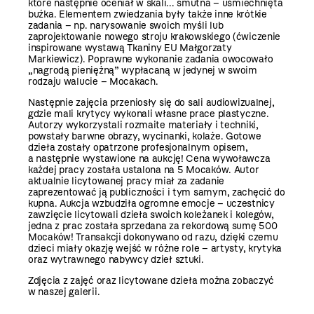
które następnie oceniał w skali... smutna – uśmiechnięta
buźka. Elementem zwiedzania były także inne krótkie
zadania – np. narysowanie swoich myśli lub
zaprojektowanie nowego stroju krakowskiego (ćwiczenie
inspirowane wystawą Tkaniny EU Małgorzaty
Markiewicz). Poprawne wykonanie zadania owocowało
„nagrodą pieniężną” wypłacaną w jedynej w swoim
rodzaju walucie – Mocakach.
Następnie zajęcia przeniosły się do sali audiowizualnej,
gdzie mali krytycy wykonali własne prace plastyczne.
Autorzy wykorzystali rozmaite materiały i techniki,
powstały barwne obrazy, wycinanki, kolaże. Gotowe
dzieła zostały opatrzone profesjonalnym opisem,
a następnie wystawione na aukcję! Cena wywoławcza
każdej pracy została ustalona na 5 Mocaków. Autor
aktualnie licytowanej pracy miał za zadanie
zaprezentować ją publiczności i tym samym, zachęcić do
kupna. Aukcja wzbudziła ogromne emocje – uczestnicy
zawzięcie licytowali dzieła swoich koleżanek i kolegów,
jedna z prac została sprzedana za rekordową sumę 500
Mocaków! Transakcji dokonywano od razu, dzięki czemu
dzieci miały okazję wejść w różne role – artysty, krytyka
oraz wytrawnego nabywcy dzieł sztuki.
Zdjęcia z zajęć oraz licytowane dzieła można zobaczyć
w naszej galerii.