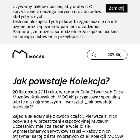
Przejdź
Używamy plików cookies, aby ułatwić Ci
Do
Zamknij
korzystanie z naszego serwisu oraz do celów
Treści
statystycznych.
Jeśli nie blokujesz tych plików, to zgadzasz się na ich
użycie oraz zapisanie w pamięci urządzenia.
Pamiętaj, że możesz samodzielnie zarządzać cookies,
zmieniając ustawienia przeglądarki.
Jak powstaje Kolekcja?
20 listopada 2011 roku, w ramach Dnia Otwartych Drzwi
Muzeów Krakowskich, MOCAK przygotował specjalną
ofertę dla najmłodszych – warsztat „Jak powstaje
Kolekcja?”.
Zajęcia składały się z dwóch części. Pierwsza z nich
odbyła się w przestrzeni ekspozycyjnej Muzeum.
Uczestnicy mieli za zadanie wcielić się
w profesjonalnych krytyków sztuki – każdy z nich
otrzymał kartę z listą wybranych dzieł Kolekcji MOCAK,