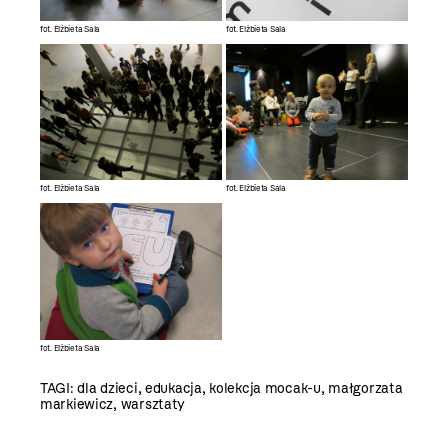
fot. Elżbieta Sala
fot. Elżbieta Sala
fot. Elżbieta Sala
fot. Elżbieta Sala
fot. Elżbieta Sala
TAGI:
dla dzieci
,
edukacja
,
kolekcja mocak-u
,
małgorzata
markiewicz
,
warsztaty