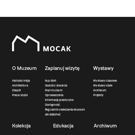
O Muzeum
Zaplanuj wizytę
Wystawy
Historia i misja
Kup bilet
Wystawy czasowe
Architektura
Godziny otwarcia
Wystawy stałe
Zespół
Plan muzeum
Archiwum
Praca i staże
Oprowadzenia
Projekty
Informacje praktyczne
Dostępność
Regulamin zwiedzania Muzeum
Jak dojechać
Kolekcja
Edukacja
Archiwum