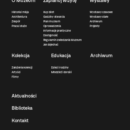
O Muzeum
Zaplanuj wizytę
Wystawy
Historia i misja
Kup bilet
Wystawy czasowe
Architektura
Godziny otwarcia
Wystawy stałe
Zespół
Plan muzeum
Archiwum
Praca i staże
Oprowadzenia
Projekty
Informacje praktyczne
Dostępność
Regulamin zwiedzania Muzeum
Jak dojechać
Kolekcja
Edukacja
Archiwum
Założenia kolekcji
Dzieci i rodziny
Artyści
Młodzież i dorośli
Filmy
Aktualności
Biblioteka
Kontakt