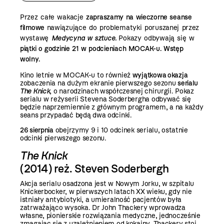
Przez całe wakacje
zapraszamy na wieczorne seanse
filmowe
nawiązujące do problematyki poruszanej przez
wystawę
Medycyna w sztuce.
Pokazy odbywają się w
piątki o godzinie 21 w podcieniach MOCAK-u. Wstęp
wolny.
Kino letnie w MOCAK-u to również
wyjątkowa okazja
zobaczenia na dużym ekranie pierwszego sezonu
serialu
The Knick
, o narodzinach współczesnej chirurgii. Pokaz
serialu w reżyserii Stevena Soderbergha odbywać się
będzie naprzemiennie z głównym programem, a na każdy
seans przypadać będą dwa odcinki.
26 sierpnia
obejrzymy 9 i 10 odcinek serialu, ostatnie
odcinki pierwszego sezonu.
The Knick
(2014) reż. Steven Soderbergh
Akcja serialu osadzona jest w Nowym Jorku, w szpitalu
Knickerbocker, w pierwszych latach XX wieku, gdy nie
istniały antybiotyki, a umieralność pacjentów była
zatrważająco wysoka. Dr John Thackery wprowadza
własne, pionierskie rozwiązania medyczne, jednocześnie
zmagając się z uzależnieniem od kokainy. Thackery stoi