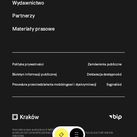
Wydawnictwo
Partnerzy
Materiały prasowe
Polityka prywatności
Zamówienia publiczne
Biuletyn informacji publicznej
Deklaracja dostępności
Procedura przeciwdziałania mobbingowi i dyskryminacji
Sygnaliści
Wszystkie prawa zastrzeżone ©
MOCAK
2011-2026
MUZEUM SZTUKI WSPÓŁCZESNEJ W KRAKOWIE MOCAK – INSTYTUCJA KULTURY MIASTA
KRAKOWA