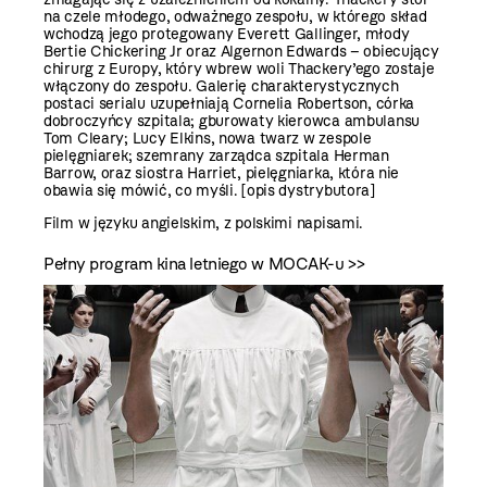
na czele młodego, odważnego zespołu, w którego skład
wchodzą jego protegowany Everett Gallinger, młody
Bertie Chickering Jr oraz Algernon Edwards – obiecujący
chirurg z Europy, który wbrew woli Thackery’ego zostaje
włączony do zespołu. Galerię charakterystycznych
postaci serialu uzupełniają Cornelia Robertson, córka
dobroczyńcy szpitala; gburowaty kierowca ambulansu
Tom Cleary; Lucy Elkins, nowa twarz w zespole
pielęgniarek; szemrany zarządca szpitala Herman
Barrow, oraz siostra Harriet, pielęgniarka, która nie
obawia się mówić, co myśli. [opis dystrybutora]
Film w języku angielskim, z polskimi napisami.
Pełny program kina letniego w MOCAK-u >>