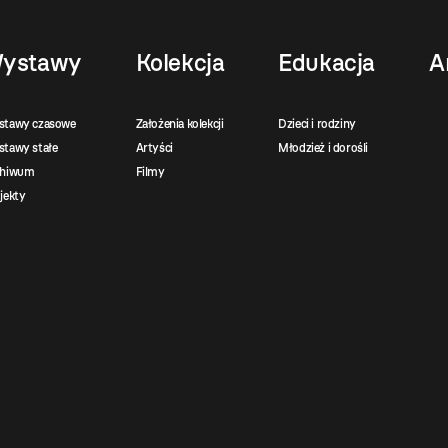
ystawy
Kolekcja
Edukacja
A
stawy czasowe
Założenia kolekcji
Dzieci i rodziny
tawy stałe
Artyści
Młodzież i dorośli
chiwum
Filmy
jekty