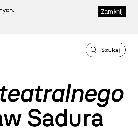
nych.
Zamknij
.
teatralnego
aw Sadura