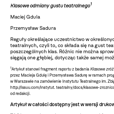
1
Klasowe odmiany gustu teatralnego
Maciej Gdula
Przemysław Sadura
Reguły określające uczestnictwo w określony
teatralnych, czyli to, co składa się na gust te
poszczególnych klas. Różnic nie można sprow
sięgają one głębiej, dotycząc także samej m
1
Artykuł stanowi fragment raportu z badania
Klasowe zróż
przez Macieja Gdulę i Przemysława Sadurę w ramach pr
w Warszawie na zamówienie Instytutu Teatralnego im. Zbi
http://issuu.com/instytut. teatralny/docs/klasowe-zrozni
od redakcji.
Artykuł w całości dostępny jest w wersji dru