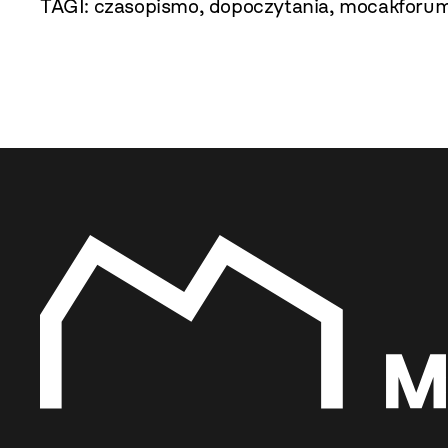
TAGI:
czasopismo
,
dopoczytania
,
mocakforu