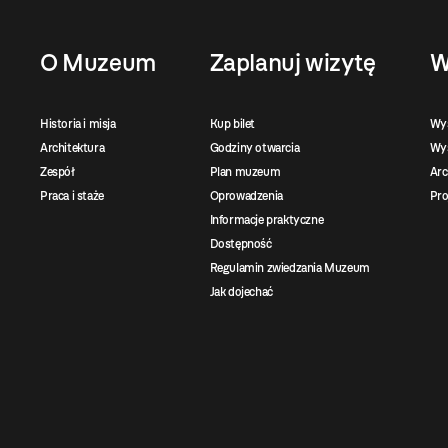
O Muzeum
Zaplanuj wizytę
W
Historia i misja
Kup bilet
Wy
Architektura
Godziny otwarcia
Wys
Zespół
Plan muzeum
Ar
Praca i staże
Oprowadzenia
Pro
Informacje praktyczne
Dostępność
Regulamin zwiedzania Muzeum
Jak dojechać