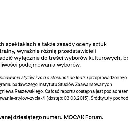
ch spektaklach a także zasady oceny sztuk
atralny, wyraźnie różnią przedstawicieli
adzić wyłącznie do treści wyborów kulturowych, b
ożliwości podejmowania wyborów.
nicowanie stylów życia a stosunek do teatru
przeprowadzonego
ogramu badawczego Instytutu Studiów Zaawansowanych
gniewa Raszewskiego. Całość raportu dostępna jest pod adrese
cowanie-stylow-zycia-/1
(dostęp: 03.03.2015). Śródtytuły pocho
kowanej dziesiątego numeru MOCAK Forum.