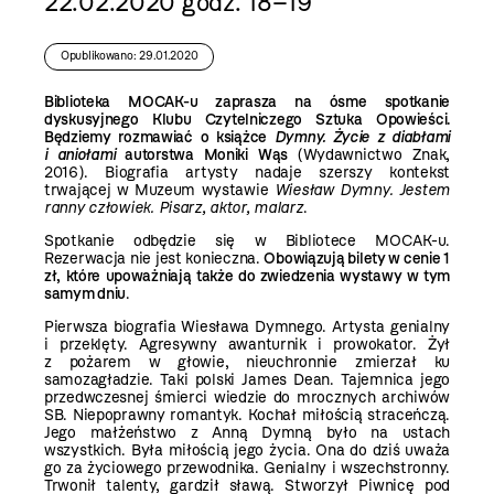
22.02.2020 godz. 18–19
Opublikowano: 29.01.2020
Biblioteka MOCAK-u zaprasza na ósme spotkanie
dyskusyjnego Klubu Czytelniczego Sztuka Opowieści.
Będziemy rozmawiać o książce
Dymny. Życie z diabłami
i aniołami
autorstwa Moniki Wąs
(Wydawnictwo Znak,
2016). Biografia artysty nadaje szerszy kontekst
trwającej w Muzeum wystawie
Wiesław Dymny. Jestem
ranny człowiek. Pisarz, aktor, malarz
.
Spotkanie odbędzie się w Bibliotece MOCAK-u.
Rezerwacja nie jest konieczna.
Obowiązują bilety w cenie 1
zł, które upoważniają także do zwiedzenia wystawy w tym
samym dniu
.
Pierwsza biografia Wiesława Dymnego. Artysta genialny
i przeklęty. Agresywny awanturnik i prowokator. Żył
z pożarem w głowie, nieuchronnie zmierzał ku
samozagładzie. Taki polski James Dean. Tajemnica jego
przedwczesnej śmierci wiedzie do mrocznych archiwów
SB. Niepoprawny romantyk. Kochał miłością straceńczą.
Jego małżeństwo z Anną Dymną było na ustach
wszystkich. Była miłością jego życia. Ona do dziś uważa
go za życiowego przewodnika. Genialny i wszechstronny.
Trwonił talenty, gardził sławą. Stworzył Piwnicę pod