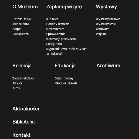
O Muzeum
Zaplanuj wizytę
Wystawy
Historia i misja
Kup bilet
Wystawy czasowe
Architektura
Godziny otwarcia
Wystawy stałe
Zespół
Plan muzeum
Archiwum
Praca i staże
Oprowadzenia
Projekty
Informacje praktyczne
Dostępność
Regulamin zwiedzania Muzeum
Jak dojechać
Kolekcja
Edukacja
Archiwum
Założenia kolekcji
Dzieci i rodziny
Artyści
Młodzież i dorośli
Filmy
Aktualności
Biblioteka
Kontakt