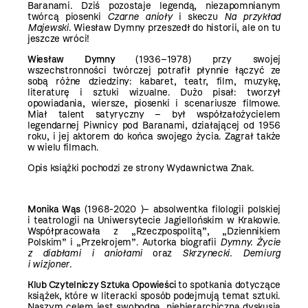
Baranami. Dziś pozostaje legendą, niezapomnianym
twórcą piosenki
Czarne anioły
i skeczu
Na przykład
Majewski
. Wiesław Dymny przeszedł do historii, ale on tu
jeszcze wróci!
Wiesław Dymny
(1936–1978) przy swojej
wszechstronności twórczej potrafił płynnie łączyć ze
sobą różne dziedziny: kabaret, teatr, film, muzykę,
literaturę i sztuki wizualne. Dużo pisał: tworzył
opowiadania, wiersze, piosenki i scenariusze filmowe.
Miał talent satyryczny – był współzałożycielem
legendarnej Piwnicy pod Baranami, działającej od 1956
roku, i jej aktorem do końca swojego życia. Zagrał także
w wielu filmach.
Opis książki pochodzi ze strony Wydawnictwa Znak.
Monika Wąs
(1968-2020 )– absolwentka filologii polskiej
i teatrologii na Uniwersytecie Jagiellońskim w Krakowie.
Współpracowała z „Rzeczpospolitą”, „Dziennikiem
Polskim” i „Przekrojem”. Autorka biografii
Dymny. Życie
z diabłami i aniołami
oraz
Skrzynecki. Demiurg
i wizjoner
.
Klub Czytelniczy Sztuka Opowieści
to spotkania dotyczące
książek, które w literacki sposób podejmują temat sztuki.
Naszym celem jest swobodna, niehierarchiczna dyskusja