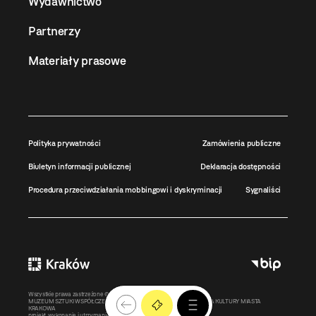
Wydawnictwo
Partnerzy
Materiały prasowe
Polityka prywatności
Zamówienia publiczne
Biuletyn informacji publicznej
Deklaracja dostępności
Procedura przeciwdziałania mobbingowi i dyskryminacji
Sygnaliści
Wszystkie prawa zastrzeżone ©
MOCAK
2011-2026
MUZEUM SZTUKI WSPÓŁCZESNEJ W KRAKOWIE MOCAK – INSTYTUCJA KULTURY MIASTA
KRAKOWA
projekt, wykonanie i utrzymanie:
Bonjour.pl