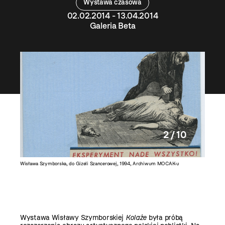
Wystawa czasowa
02.02.2014 - 13.04.2014
Galeria Beta
2 / 10
Natalii
Wisława Szymborska, do Gizeli Szancerowej, 1994, Archiwum MOCAK-u
Wisława 
Wystawa Wisławy Szymborskiej
Kolaże
była próbą