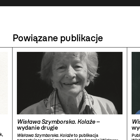
Powiązane publikacje
Wisława Szymborska. Kolaże
–
Wi
wydanie drugie
wy
k,
Wisława Szymborska. Kolaże
to publikacja
Publ