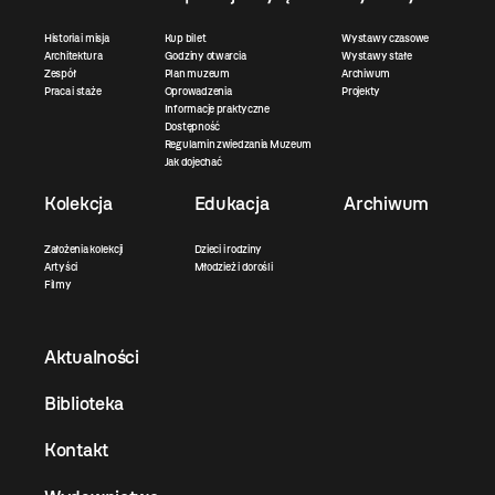
Historia i misja
Kup bilet
Wystawy czasowe
Architektura
Godziny otwarcia
Wystawy stałe
Zespół
Plan muzeum
Archiwum
Praca i staże
Oprowadzenia
Projekty
Informacje praktyczne
Dostępność
Regulamin zwiedzania Muzeum
Jak dojechać
Kolekcja
Edukacja
Archiwum
Założenia kolekcji
Dzieci i rodziny
Artyści
Młodzież i dorośli
Filmy
Aktualności
Biblioteka
Kontakt