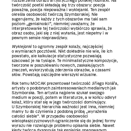
rozszerzenia obrazu artystycznego polskiej noblistki. Na
twórczość poetki składają się trzy obszary: poezja
poważna, poezja niepoważna i wyklejanki. Ten zespół
określa osobowość twórczą Szymborskiej. Nie
sugerujemy, że każdy z tych obszarów ma taki sam
poziom „genialności”, niemniej uważamy, że
interpretowanie tej twórczości wybiórczo sprawia, że
obraz osoby, jaki się z niej wyłania, jest niepełny i w
pewnym sensie nieprawdziwy.
Wyklejanki
to ogromny zespół kolaży, najczęściej
o wymiarach pocztówki. Nikt dokładnie nie wie, ile ich
powstało, ale kalkulacje statystyczne pozwalają
szacować je na tysiące. Te minimalistyczne kompozycje,
tworzone w poszukiwaniu nowych, zaskakujących
znaczeń, wykorzystują zderzenia obrazów, a czasami
słów. Powstają oszczędne wierszyki wizualne.
Rok temu MOCAK prezentował twórczość Jiříego Kolářa,
artysty o podobnych zainteresowaniach medialnych jak
Szymborska. Ten artysta najpierw szukał swojego
medium w poezji, potem w literaturze, a w końcu odkrył
kolaż, który stał się w jego twórczości dominujący.
U Szymborskiej hierarchia ważności jest inna, niemniej
mamy tu do czynienia z podobną próbą „wyrażenia
całości siebie”. W przypadku osobowości
wielopłaszczyznowych ograniczenie się do jednej formy
wyrazu nie rozwiązuje problemu opisania siebie. Nawet
kiedy twórca dysponuje tak genialnie opanowanym