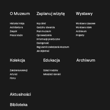
O Muzeum
Zaplanuj wizytę
Wystawy
Historia i misja
Kup bilet
Wystawy czasowe
Architektura
Godziny otwarcia
Wystawy stałe
Zespół
Plan muzeum
Archiwum
Praca i staże
Oprowadzenia
Projekty
Informacje praktyczne
Dostępność
Regulamin zwiedzania Muzeum
Jak dojechać
Kolekcja
Edukacja
Archiwum
Założenia kolekcji
Dzieci i rodziny
Artyści
Młodzież i dorośli
Filmy
Aktualności
Biblioteka