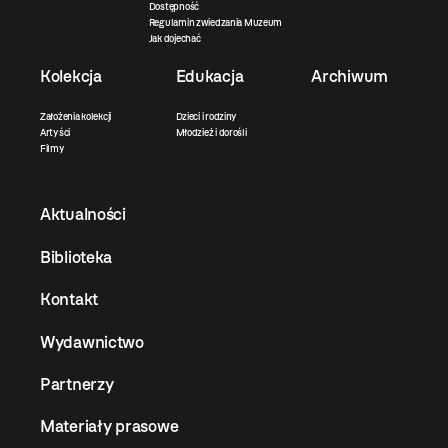
Dostępność
Regulamin zwiedzania Muzeum
Jak dojechać
Kolekcja
Edukacja
Archiwum
Założenia kolekcji
Dzieci i rodziny
Artyści
Młodzież i dorośli
Filmy
Aktualności
Biblioteka
Kontakt
Wydawnictwo
Partnerzy
Materiały prasowe