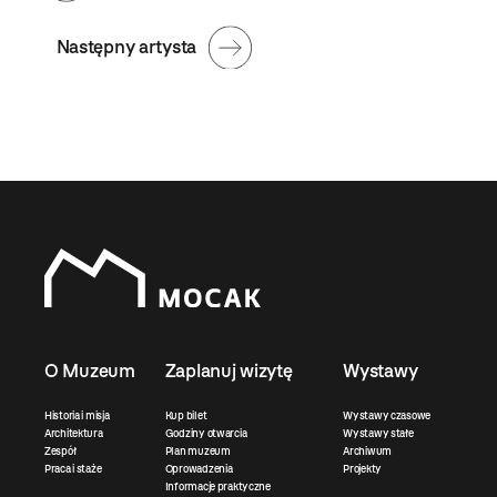
Następny artysta
O Muzeum
Zaplanuj wizytę
Wystawy
Historia i misja
Kup bilet
Wystawy czasowe
Architektura
Godziny otwarcia
Wystawy stałe
Zespół
Plan muzeum
Archiwum
Praca i staże
Oprowadzenia
Projekty
Informacje praktyczne