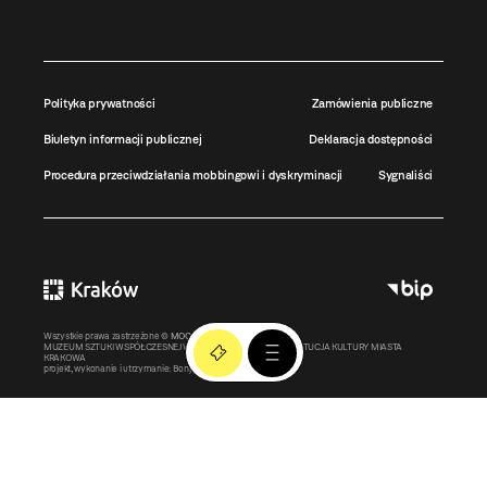
Polityka prywatności
Zamówienia publiczne
Biuletyn informacji publicznej
Deklaracja dostępności
Procedura przeciwdziałania mobbingowi i dyskryminacji
Sygnaliści
Wszystkie prawa zastrzeżone ©
MOCAK
2011-2026
MUZEUM SZTUKI WSPÓŁCZESNEJ W KRAKOWIE MOCAK – INSTYTUCJA KULTURY MIASTA
KRAKOWA
projekt, wykonanie i utrzymanie:
Bonjour.pl