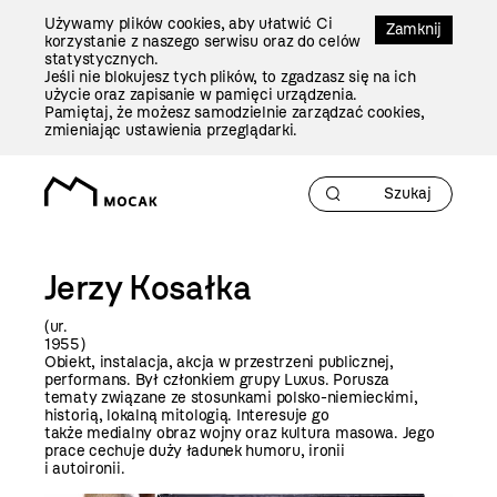
Przejdź
Używamy plików cookies, aby ułatwić Ci
Do
Zamknij
korzystanie z naszego serwisu oraz do celów
Treści
statystycznych.
Jeśli nie blokujesz tych plików, to zgadzasz się na ich
użycie oraz zapisanie w pamięci urządzenia.
Pamiętaj, że możesz samodzielnie zarządzać cookies,
zmieniając ustawienia przeglądarki.
Jerzy Kosałka
(ur.
195
Obiekt, instalacja, akcja w przestrzeni publicznej,
performans. Był członkiem grupy Luxus. Porusza
tematy związane ze stosunkami polsko-niemieckimi,
historią, lokalną mitologią. Interesuje go
także medialny obraz wojny oraz kultura masowa. Jego
prace cechuje duży ładunek humoru, ironii
i autoironii.