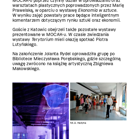
MOCAK-u poprzez czynny udział w oprowadzaniu oraz
warsztatach plastycznych poprowadzonych przez Marię
Prawelską, w oparciu o wystawę
Ekonomia w sztuce
.
W wyniku zajęć powstały prace będące inteligentnym
komentarzem dotyczącym rynku sztuki oraz ekonomii.
Goście z Katowic obejrzeli także pozostałe wystawy
prezentowane w MOCAK-u. W czasie zwiedzania
wystawy
Terytorium
mieli okazję spotkać Piotra
Lutyńskiego.
Na zakończenie Jolanta Rydel oprowadziła grupę po
Bibliotece Mieczysława Porębskiego, gdzie szczególną
uwagę zwrócono na książkę artystyczną Zbigniewa
Makowskiego.
fot. A. Hadyna