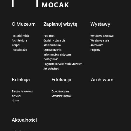
O Muzeum
Zaplanuj wizytę
Wystawy
Historia i misja
Kup bilet
Wystawy czasowe
Architektura
Godziny otwarcia
Wystawy stałe
Zespół
Plan muzeum
Archiwum
Praca i staże
Oprowadzenia
Projekty
Informacje praktyczne
Dostępność
Regulamin zwiedzania Muzeum
Jak dojechać
Kolekcja
Edukacja
Archiwum
Założenia kolekcji
Dzieci i rodziny
Artyści
Młodzież i dorośli
Filmy
Aktualności