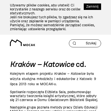
Przejdź
Używamy plików cookies, aby ułatwić Ci
Do
Zamknij
korzystanie z naszego serwisu oraz do celów
Treści
statystycznych.
Jeśli nie blokujesz tych plików, to zgadzasz się na ich
użycie oraz zapisanie w pamięci urządzenia.
Pamiętaj, że możesz samodzielnie zarządzać cookies,
zmieniając ustawienia przeglądarki.
Kraków – Katowice
cd.
Kolejnym etapem projektu
Kraków – Katowice
była
wizyta studyjna młodzieży i edukatorów z Katowic 9
lipca
2013 roku
w MOCAK-u.
Spotkanie rozpoczęła Elżbieta Sala, podsumowując
warsztaty tworzenia książki artystycznej, które odbyły
się 21 czerwca w Domu Oświatowym Biblioteki Śląskiej.
Następnie grupa poznała metody pracy Działu Edukacji