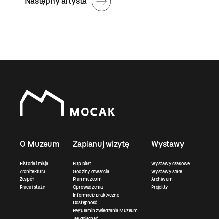
Następny artysta
O Muzeum
Zaplanuj wizytę
Wystawy
Historia i misja
Kup bilet
Wystawy czasowe
Architektura
Godziny otwarcia
Wystawy stałe
Zespół
Plan muzeum
Archiwum
Praca i staże
Oprowadzenia
Projekty
Informacje praktyczne
Dostępność
Regulamin zwiedzania Muzeum
Jak dojechać