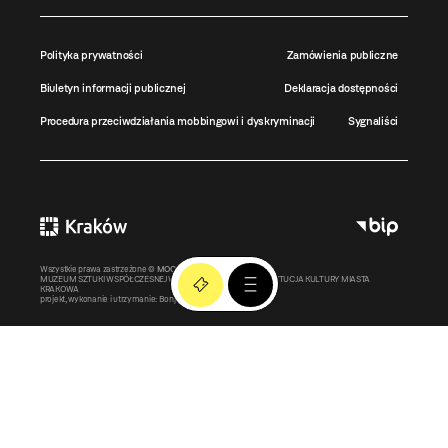
Polityka prywatności
Zamówienia publiczne
Biuletyn informacji publicznej
Deklaracja dostępności
Procedura przeciwdziałania mobbingowi i dyskryminacji
Sygnaliści
Wszystkie prawa zastrzeżone ©
MOCAK
2011-2026
MUZEUM SZTUKI WSPÓŁCZESNEJ W KRAKOWIE MOCAK – INSTYTUCJA KULTURY MIASTA
KRAKOWA
projekt, wykonanie i utrzymanie:
Bonjour.pl