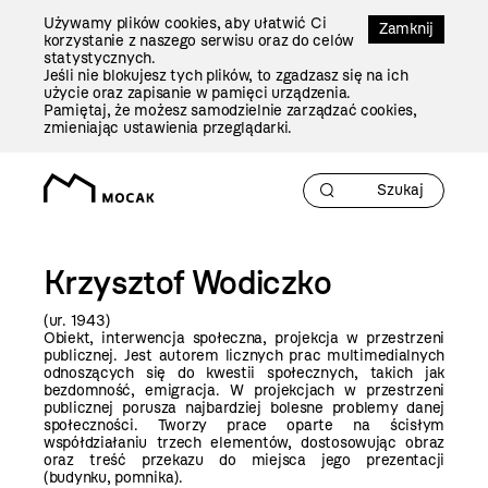
Przejdź
Używamy plików cookies, aby ułatwić Ci
Do
Zamknij
korzystanie z naszego serwisu oraz do celów
Treści
statystycznych.
Jeśli nie blokujesz tych plików, to zgadzasz się na ich
użycie oraz zapisanie w pamięci urządzenia.
Pamiętaj, że możesz samodzielnie zarządzać cookies,
zmieniając ustawienia przeglądarki.
Krzysztof Wodiczko
(ur. 1943)
Obiekt, interwencja społeczna, projekcja w przestrzeni
publicznej. Jest autorem licznych prac multimedialnych
odnoszących się do kwestii społecznych, takich jak
bezdomność, emigracja. W projekcjach w przestrzeni
publicznej porusza najbardziej bolesne problemy danej
społeczności. Tworzy prace oparte na ścisłym
współdziałaniu trzech elementów, dostosowując obraz
oraz treść przekazu do miejsca jego prezentacji
(budynku, pomnika).