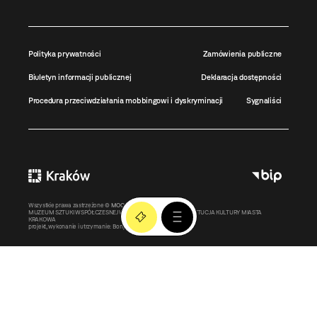
Polityka prywatności
Zamówienia publiczne
Biuletyn informacji publicznej
Deklaracja dostępności
Procedura przeciwdziałania mobbingowi i dyskryminacji
Sygnaliści
Wszystkie prawa zastrzeżone ©
MOCAK
2011-2026
MUZEUM SZTUKI WSPÓŁCZESNEJ W KRAKOWIE MOCAK – INSTYTUCJA KULTURY MIASTA
KRAKOWA
projekt, wykonanie i utrzymanie:
Bonjour.pl