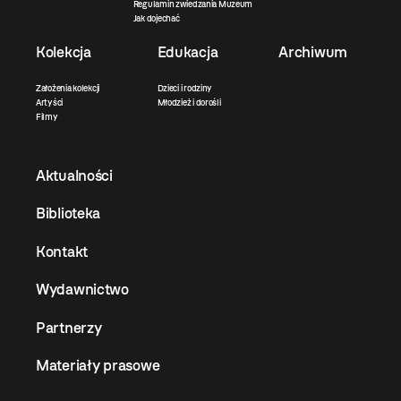
Regulamin zwiedzania Muzeum
Jak dojechać
Kolekcja
Edukacja
Archiwum
Założenia kolekcji
Dzieci i rodziny
Artyści
Młodzież i dorośli
Filmy
Aktualności
Biblioteka
Kontakt
Wydawnictwo
Partnerzy
Materiały prasowe