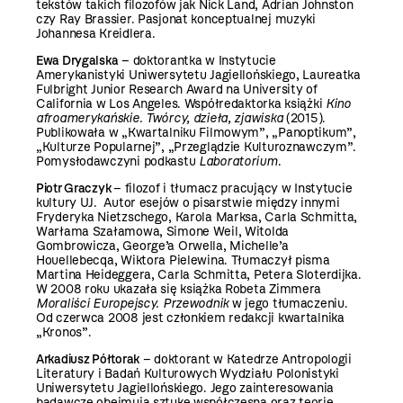
tekstów takich filozofów jak Nick Land, Adrian Johnston
czy Ray Brassier. Pasjonat konceptualnej muzyki
Johannesa Kreidlera.
Ewa Drygalska
– doktorantka w Instytucie
Amerykanistyki Uniwersytetu Jagiellońskiego, Laureatka
Fulbright Junior Research Award na University of
California w Los Angeles. Współredaktorka książki
Kino
afroamerykańskie. Twórcy, dzieła, zjawiska
(2015).
Publikowała w „Kwartalniku Filmowym”, „Panoptikum”,
„Kulturze Popularnej”, „Przeglądzie Kulturoznawczym”.
Pomysłodawczyni podkastu
Laboratorium
.
Piotr Graczyk
– filozof i tłumacz pracujący w Instytucie
kultury UJ. Autor esejów o pisarstwie między innymi
Fryderyka Nietzschego, Karola Marksa, Carla Schmitta,
Warłama Szałamowa, Simone Weil, Witolda
Gombrowicza, George’a Orwella, Michelle’a
Houellebecqa, Wiktora Pielewina. Tłumaczył pisma
Martina Heideggera, Carla Schmitta, Petera Sloterdijka.
W 2008 roku ukazała się książka Robeta Zimmera
Moraliści Europejscy. Przewodnik
w jego tłumaczeniu.
Od czerwca 2008 jest członkiem redakcji kwartalnika
„Kronos”.
Arkadiusz Półtorak
– doktorant w Katedrze Antropologii
Literatury i Badań Kulturowych Wydziału Polonistyki
Uniwersytetu Jagiellońskiego. Jego zainteresowania
badawcze obejmują sztukę współczesną oraz teorię