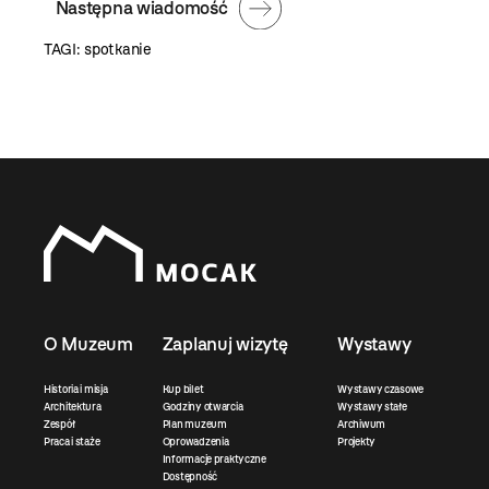
Następna wiadomość
TAGI:
spotkanie
O Muzeum
Zaplanuj wizytę
Wystawy
Historia i misja
Kup bilet
Wystawy czasowe
Architektura
Godziny otwarcia
Wystawy stałe
Zespół
Plan muzeum
Archiwum
Praca i staże
Oprowadzenia
Projekty
Informacje praktyczne
Dostępność