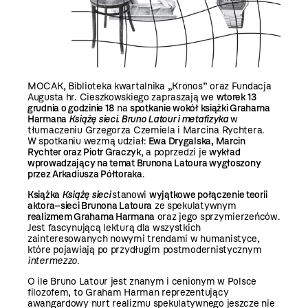
MOCAK, Biblioteka kwartalnika „Kronos” oraz Fundacja
Augusta hr. Cieszkowskiego zapraszają we
wtorek 13
grudnia o godzinie 18
na
spotkanie wokół książki Grahama
Harmana
Książę sieci. Bruno Latour i metafizyka
w
tłumaczeniu Grzegorza Czemiela i Marcina Rychtera.
W spotkaniu wezmą udział:
Ewa Drygalska, Marcin
Rychter oraz Piotr Graczyk
, a poprzedzi je
wykład
wprowadzający na temat Brunona Latoura wygłoszony
przez Arkadiusza Półtoraka
.
Książka
Książę sieci
stanowi
wyjątkowe połączenie teorii
aktora–sieci Brunona Latoura
ze spekulatywnym
realizmem Grahama Harmana
oraz jego sprzymierzeńców.
Jest fascynującą lekturą dla wszystkich
zainteresowanych nowymi trendami w humanistyce,
które pojawiają po przydługim postmodernistycznym
intermezzo
.
O ile Bruno Latour jest znanym i cenionym w Polsce
filozofem, to Graham Harman reprezentujący
awangardowy nurt realizmu spekulatywnego jeszcze nie