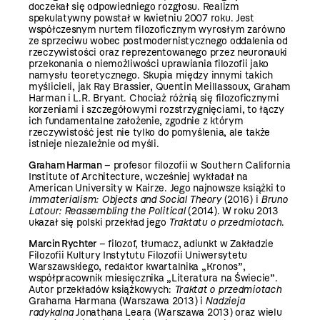
doczekał się odpowiedniego rozgłosu. Realizm
spekulatywny powstał w kwietniu 2007 roku. Jest
współczesnym nurtem filozoficznym wyrosłym zarówno
ze sprzeciwu wobec postmodernistycznego oddalenia od
rzeczywistości oraz reprezentowanego przez neuronauki
przekonania o niemożliwości uprawiania filozofii jako
namysłu teoretycznego. Skupia między innymi takich
myślicieli, jak Ray Brassier, Quentin Meillassoux, Graham
Harman i L.R. Bryant. Chociaż różnią się filozoficznymi
korzeniami i szczegółowymi rozstrzygnięciami, to łączy
ich fundamentalne założenie, zgodnie z którym
rzeczywistość jest nie tylko do pomyślenia, ale także
istnieje niezależnie od myśli.
Graham Harman
– profesor filozofii w Southern California
Institute of Architecture, wcześniej wykładał na
American University w Kairze. Jego najnowsze książki to
Immaterialism: Objects and Social Theory
(2016) i
Bruno
Latour: Reassembling the Political
(2014). W roku 2013
ukazał się polski przekład jego
Traktatu o przedmiotach
.
Marcin Rychter
– filozof, tłumacz, adiunkt w Zakładzie
Filozofii Kultury Instytutu Filozofii Uniwersytetu
Warszawskiego, redaktor kwartalnika „Kronos”,
współpracownik miesięcznika „Literatura na Świecie”.
Autor przekładów książkowych:
Traktat o przedmiotach
Grahama Harmana (Warszawa 2013) i
Nadzieja
radykalna
Jonathana Leara (Warszawa 2013) oraz wielu