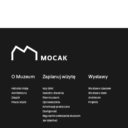
O Muzeum
Zaplanuj wizytę
Wystawy
Historia i misja
Kup bilet
Wystawy czasowe
Architektura
Godziny otwarcia
Wystawy stałe
Zespół
Plan muzeum
Archiwum
Praca i staże
Oprowadzenia
Projekty
Informacje praktyczne
Dostępność
Regulamin zwiedzania Muzeum
Jak dojechać