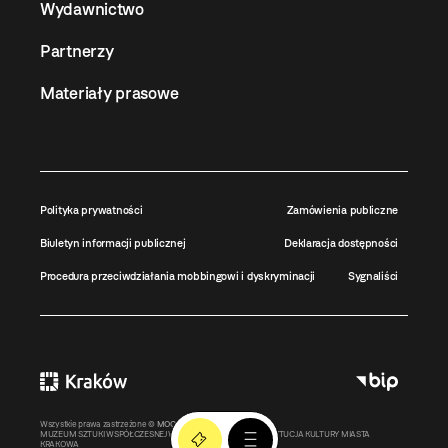
Wydawnictwo
Partnerzy
Materiały prasowe
Polityka prywatności
Zamówienia publiczne
Biuletyn informacji publicznej
Deklaracja dostępności
Procedura przeciwdziałania mobbingowi i dyskryminacji
Sygnaliści
Wszystkie prawa zastrzeżone ©
MOCAK
2011-2026
MUZEUM SZTUKI WSPÓŁCZESNEJ W KRAKOWIE MOCAK – INSTYTUCJA KULTURY MIASTA
KRAKOWA