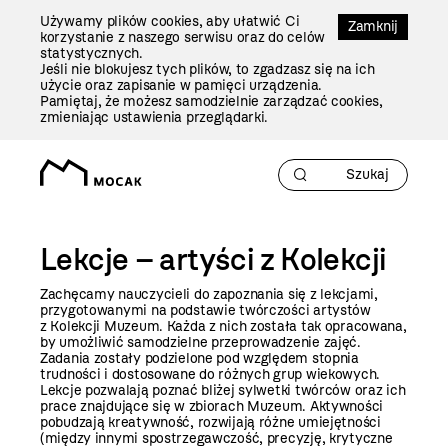
Przejdź
Używamy plików cookies, aby ułatwić Ci
Do
Zamknij
korzystanie z naszego serwisu oraz do celów
Treści
statystycznych.
Jeśli nie blokujesz tych plików, to zgadzasz się na ich
użycie oraz zapisanie w pamięci urządzenia.
Pamiętaj, że możesz samodzielnie zarządzać cookies,
zmieniając ustawienia przeglądarki.
Lekcje – artyści z Kolekcji
Zachęcamy nauczycieli do zapoznania się z lekcjami,
przygotowanymi na podstawie twórczości artystów
z Kolekcji Muzeum. Każda z nich została tak opracowana,
by umożliwić samodzielne przeprowadzenie zajęć.
Zadania zostały podzielone pod względem stopnia
trudności i dostosowane do różnych grup wiekowych.
Lekcje pozwalają poznać bliżej sylwetki twórców oraz ich
prace znajdujące się w zbiorach Muzeum. Aktywności
pobudzają kreatywność, rozwijają różne umiejętności
(między innymi spostrzegawczość, precyzję, krytyczne