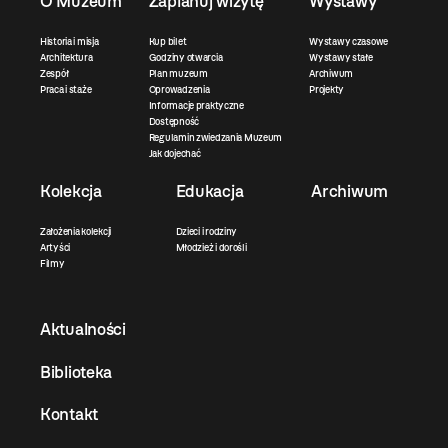
O Muzeum
Zaplanuj wizytę
Wystawy
Historia i misja
Kup bilet
Wystawy czasowe
Architektura
Godziny otwarcia
Wystawy stałe
Zespół
Plan muzeum
Archiwum
Praca i staże
Oprowadzenia
Projekty
Informacje praktyczne
Dostępność
Regulamin zwiedzania Muzeum
Jak dojechać
Kolekcja
Edukacja
Archiwum
Założenia kolekcji
Dzieci i rodziny
Artyści
Młodzież i dorośli
Filmy
Aktualności
Biblioteka
Kontakt