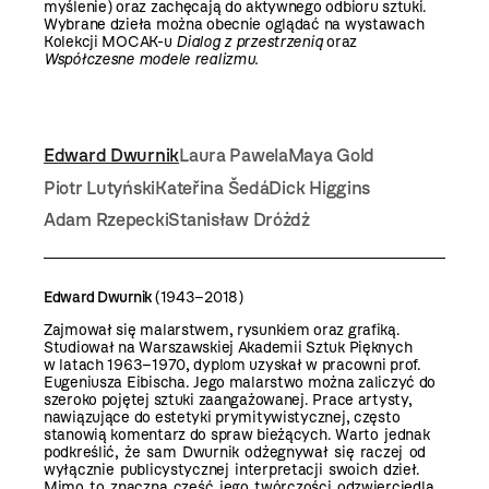
myślenie) oraz zachęcają do aktywnego odbioru sztuki.
Wybrane dzieła można obecnie oglądać na wystawach
Kolekcji MOCAK-u
Dialog z przestrzenią
oraz
Współczesne modele realizmu
.
Edward Dwurnik
Laura Pawela
Maya Gold
Piotr Lutyński
Kateřina Šedá
Dick Higgins
Adam Rzepecki
Stanisław Dróżdż
Edward Dwurnik
(1943–2018)
Zajmował się malarstwem, rysunkiem oraz grafiką.
Studiował na Warszawskiej Akademii Sztuk Pięknych
w latach 1963–1970, dyplom uzyskał w pracowni prof.
Eugeniusza Eibischa. Jego malarstwo można zaliczyć do
szeroko pojętej sztuki zaangażowanej. Prace artysty,
nawiązujące do estetyki prymitywistycznej, często
stanowią komentarz do spraw bieżących.
Warto jednak
podkreślić, że sam Dwurnik odżegnywał się raczej od
wyłącznie publicystycznej interpretacji swoich dzieł.
Mimo to znaczna część jego twórczości odzwierciedla