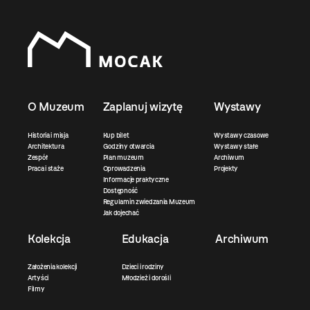
O Muzeum
Zaplanuj wizytę
Wystawy
Historia i misja
Kup bilet
Wystawy czasowe
Architektura
Godziny otwarcia
Wystawy stałe
Zespół
Plan muzeum
Archiwum
Praca i staże
Oprowadzenia
Projekty
Informacje praktyczne
Dostępność
Regulamin zwiedzania Muzeum
Jak dojechać
Kolekcja
Edukacja
Archiwum
Założenia kolekcji
Dzieci i rodziny
Artyści
Młodzież i dorośli
Filmy