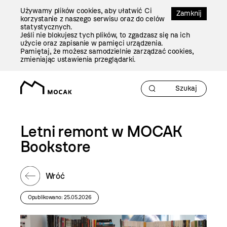
Przejdź
Używamy plików cookies, aby ułatwić Ci
Do
Zamknij
korzystanie z naszego serwisu oraz do celów
Treści
statystycznych.
Jeśli nie blokujesz tych plików, to zgadzasz się na ich
użycie oraz zapisanie w pamięci urządzenia.
Pamiętaj, że możesz samodzielnie zarządzać cookies,
zmieniając ustawienia przeglądarki.
Letni remont w MOCAK
Bookstore
Wróć
Opublikowano: 25.05.2026