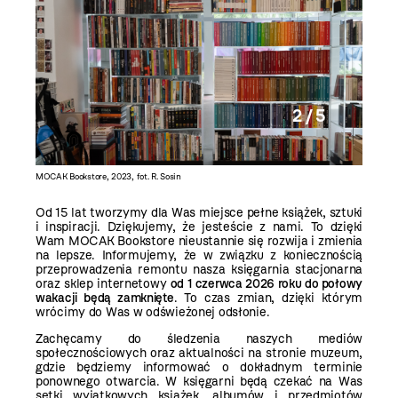
2 / 5
MOCAK Bookstore, 2023, fot. R. Sosin
MOCAK Bo
Od 15 lat tworzymy dla Was miejsce pełne książek, sztuki
i inspiracji. Dziękujemy, że jesteście z nami. To dzięki
Wam MOCAK Bookstore nieustannie się rozwija i zmienia
na lepsze. Informujemy, że w związku z koniecznością
przeprowadzenia remontu nasza księgarnia stacjonarna
oraz sklep internetowy
od 1 czerwca 2026 roku do połowy
wakacji będą zamknięte
. To czas zmian, dzięki którym
wrócimy do Was w odświeżonej odsłonie.
Zachęcamy do śledzenia naszych mediów
społecznościowych oraz aktualności na stronie muzeum,
gdzie będziemy informować o dokładnym terminie
ponownego otwarcia. W księgarni będą czekać na Was
setki wyjątkowych książek, albumów i przedmiotów